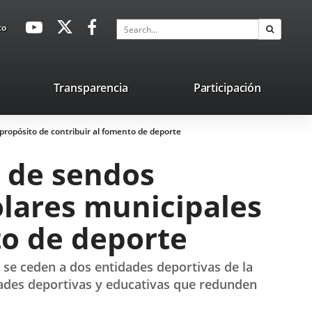
avaHeaderSocial
Link
Link
Link
Search
to
Search
to
to
to
external
external
external
application.
application.
application.
nk
Transparencia
Participación
ternal
propósito de contribuir al fomento de deporte
plication.
n de sendos
olares municipales
to de deporte
n se ceden a dos entidades deportivas de la
vidades deportivas y educativas que redunden