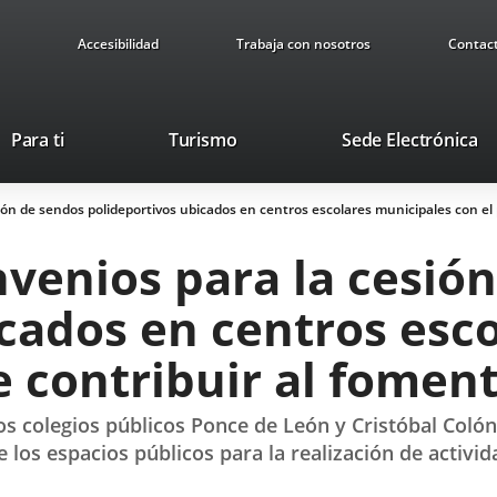
Accesibilidad
Trabaja con nosotros
Contac
This
Li
Para ti
Turismo
Sede Electrónica
link
to
will
ex
ón de sendos polideportivos ubicados en centros escolares municipales con el 
open
ap
in
venios para la cesió
a
pop-
icados en centros esc
up
window.
e contribuir al fomen
os colegios públicos Ponce de León y Cristóbal Coló
 de los espacios públicos para la realización de acti