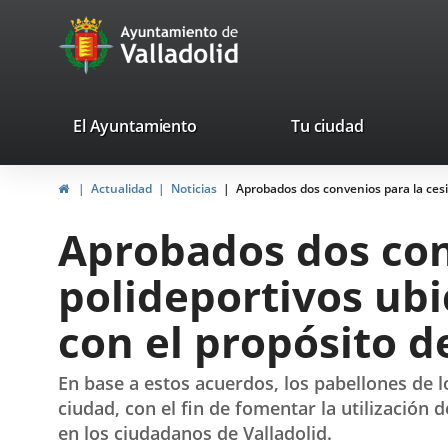
Portal
Jump to content
avaTop
Web
del
Ayuntamiento
valladolid.es
El Ayuntamiento
Tu ciudad
de
Home
Actualidad
Noticias
Aprobados dos convenios para la cesi
Valladolid
Aprobados dos con
polideportivos ub
con el propósito d
En base a estos acuerdos, los pabellones de l
ciudad, con el fin de fomentar la utilización
en los ciudadanos de Valladolid.