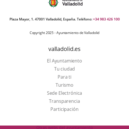
Plaza Mayor, 1. 47001 Valladolid, España. Teléfono:
+34 983 426 100
Copyright 2025 - Ayuntamiento de Valladolid
valladolid.es
El Ayuntamiento
Tu ciudad
Para ti
This
Turismo
link
Link
Sede Electrónica
will
to
Transparencia
open
external
Participación
in
application.
a
Otras webs del ayuntamiento