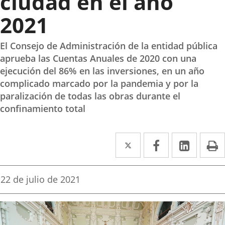
ciudad en el año
2021
El Consejo de Administración de la entidad pública
aprueba las Cuentas Anuales de 2020 con una
ejecución del 86% en las inversiones, en un año
complicado marcado por la pandemia y por la
paralización de todas las obras durante el
confinamiento total
Twitter
Enlace
Facebook
Enlace
Linked
Enlace
P
a
a
a
una
una
una
Fecha
22 de julio de 2021
de
aplicación
aplicación
aplica
la
noticia
externa.
externa.
extern