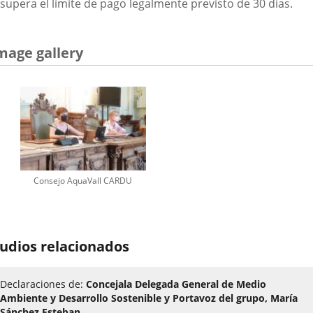
supera el límite de pago legalmente previsto de 30 días.
mage gallery
Consejo AquaVall CARDU
udios relacionados
Declaraciones de:
Concejala Delegada General de Medio
Ambiente y Desarrollo Sostenible y Portavoz del grupo, María
Sánchez Esteban