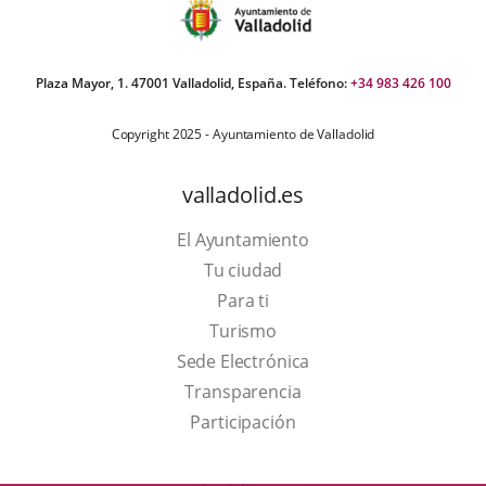
Plaza Mayor, 1. 47001 Valladolid, España. Teléfono:
+34 983 426 100
Copyright 2025 - Ayuntamiento de Valladolid
valladolid.es
El Ayuntamiento
Tu ciudad
Para ti
This
Turismo
link
Link
Sede Electrónica
will
to
Transparencia
open
external
Participación
in
application.
a