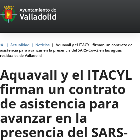
Portal
Jump to content
Web
del
Ayuntamiento
Home
Actualidad
Noticias
Aquavall y el ITACYL firman un contrato de
asistencia para avanzar en la presencia del SARS-Cov-2 en las aguas
de
residuales de Valladolid
Valladolid
Aquavall y el ITACYL
firman un contrato
de asistencia para
avanzar en la
presencia del SARS-