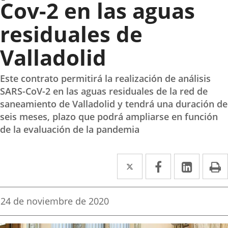
Cov-2 en las aguas
residuales de
Valladolid
Este contrato permitirá la realización de análisis
SARS-CoV-2 en las aguas residuales de la red de
saneamiento de Valladolid y tendrá una duración de
seis meses, plazo que podrá ampliarse en función
de la evaluación de la pandemia
Twitter
Enlace
Facebook
Enlace
Linked
Enlace
P
a
a
a
una
una
una
Fecha
24 de noviembre de 2020
de
aplicación
aplicación
aplica
la