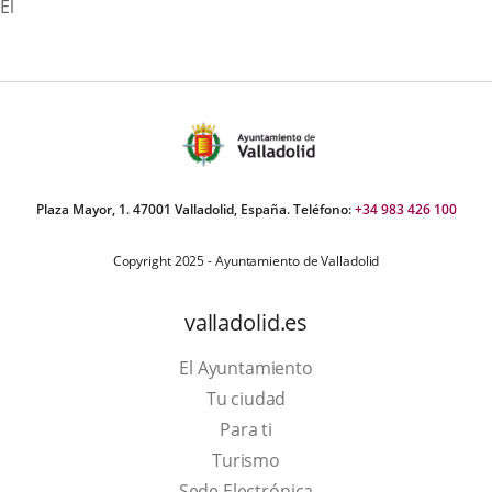
El
Plaza Mayor, 1. 47001 Valladolid, España. Teléfono:
+34 983 426 100
Copyright 2025 - Ayuntamiento de Valladolid
valladolid.es
El Ayuntamiento
Tu ciudad
Para ti
This
Turismo
link
Link
Sede Electrónica