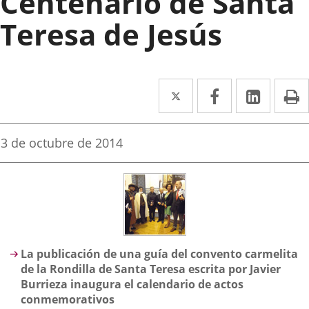
Centenario de Santa
Teresa de Jesús
Twitter
Enlace
Facebook
Enlace
Linked
Enlace
P
a
a
a
una
una
una
Fecha
3 de octubre de 2014
de
aplicación
aplicación
aplica
la
noticia
externa.
externa.
extern
Descripción
La publicación de una guía del convento carmelita
de la Rondilla de Santa Teresa escrita por Javier
Burrieza inaugura el calendario de actos
conmemorativos