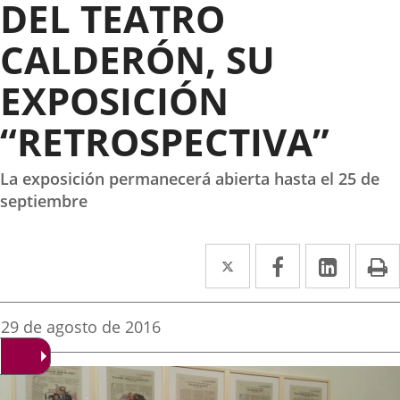
DEL TEATRO
CALDERÓN, SU
EXPOSICIÓN
“RETROSPECTIVA”
La exposición permanecerá abierta hasta el 25 de
septiembre
Twitter
Enlace
Facebook
Enlace
Linked
Enlace
P
a
a
a
una
una
una
Fecha
29 de agosto de 2016
de
aplicación
aplicación
aplica
la
noticia
externa.
externa.
extern