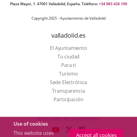
Plaza Mayor, 1. 47001 Valladolid, España. Teléfono:
+34 983 426 100
Copyright 2025 - Ayuntamiento de Valladolid
valladolid.es
El Ayuntamiento
Tu ciudad
Para ti
This
Turismo
link
Link
Sede Electrónica
will
to
Transparencia
open
external
Participación
in
application.
a
Otras webs del ayuntamiento
Use of cookies
pop-
aderSocial
LINK
LINK
LINK
This website uses
up
Accept all cookies
TO
TO
TO