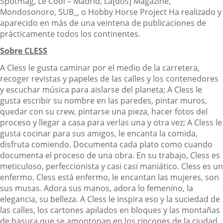
Spotmag, Le Cool – Madrid, La[dos] Magazine,
Mondosonoro, SUB_, o Hobby Horse Project Ha realizado y
aparecido en más de una veintena de publicaciones de
prácticamente todos los continentes.
Sobre CLESS
A Cless le gusta caminar por el medio de la carretera,
recoger revistas y papeles de las calles y los contenedores
y escuchar música para aislarse del planeta; A Cless le
gusta escribir su nombre en las paredes, pintar muros,
quedar con su crew, pintarse una pieza, hacer fotos del
proceso y llegar a casa para verlas una y otra vez; A Cless le
gusta cocinar para sus amigos, le encanta la comida,
disfruta comiendo. Documenta cada plato como cuando
documenta el proceso de una obra. En su trabajo, Cless es
meticuloso, perfeccionista y casi casi maniático. Cless es un
enfermo. Cless está enfermo, le encantan las mujeres, son
sus musas. Adora sus manos, adora lo femenino, la
elegancia, su belleza. A Cless le inspira eso y la suciedad de
las calles, los cartones apilados en bloques y las montañas
de basura que se amontonan en los rincones de la ciudad.