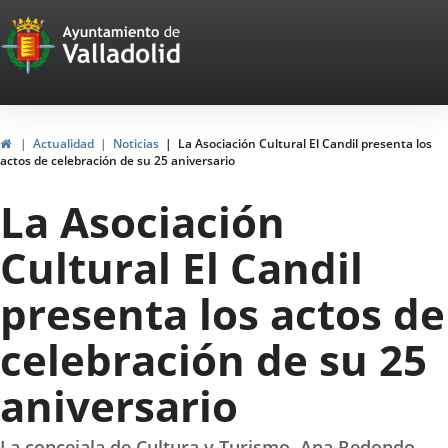
Portal
Jump to content
Web
del
Ayuntamiento
Home
Actualidad
Noticias
La Asociación Cultural El Candil presenta los
actos de celebración de su 25 aniversario
de
La Asociación
Valladolid
Cultural El Candil
presenta los actos de
celebración de su 25
aniversario
La concejala de Cultura y Turismo, Ana Redondo,