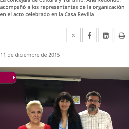
acompañó a los representantes de la organización
en el acto celebrado en la Casa Revilla
Twitter
Enlace
Facebook
Enlace
Linked
Enlace
P
a
a
a
una
una
una
Fecha
11 de diciembre de 2015
de
aplicación
aplicación
aplica
la
noticia
externa.
externa.
extern