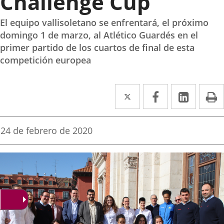
Challenge Cup
El equipo vallisoletano se enfrentará, el próximo
domingo 1 de marzo, al Atlético Guardés en el
primer partido de los cuartos de final de esta
competición europea
Twitter
Enlace
Facebook
Enlace
Linked
Enlace
P
a
a
a
una
una
una
Fecha
24 de febrero de 2020
de
aplicación
aplicación
aplica
la
noticia
externa.
externa.
extern