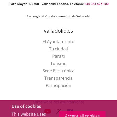
Plaza Mayor, 1. 47001 Valladolid, España. Teléfono:
+34 983 426 100
Copyright 2025 - Ayuntamiento de Valladolid
valladolid.es
El Ayuntamiento
Tu ciudad
Para ti
This
Turismo
link
Link
Sede Electrónica
will
to
Transparencia
open
external
Participación
in
application.
a
Otras webs del ayuntamiento
Use of cookies
pop-
aderSocial
LINK
LINK
LINK
This website uses
up
Accept all cookies