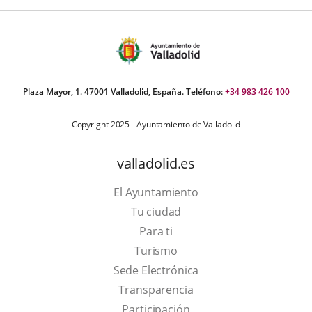
Plaza Mayor, 1. 47001 Valladolid, España. Teléfono:
+34 983 426 100
Copyright 2025 - Ayuntamiento de Valladolid
valladolid.es
El Ayuntamiento
Tu ciudad
Para ti
This
Turismo
link
Link
Sede Electrónica
will
to
Transparencia
open
external
Participación