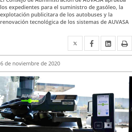
los expedientes para el suministro de gasóleo, la
explotación publicitara de los autobuses y la
renovación tecnológica de los sistemas de AUVASA
Twitter
Enlace
Facebook
Enlace
Linked
Enlace
P
a
a
a
una
una
una
Fecha
6 de noviembre de 2020
de
aplicación
aplicación
aplica
la
noticia
externa.
externa.
extern