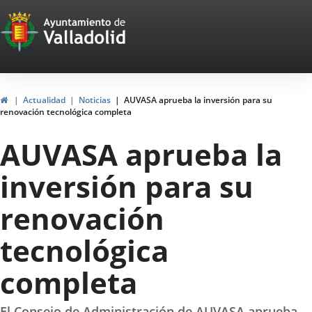
Portal
Jump to content
Web
del
Ayuntamiento
Home
Actualidad
Noticias
AUVASA aprueba la inversión para su
renovación tecnológica completa
de
AUVASA aprueba la
Valladolid
inversión para su
renovación
tecnológica
completa
El Consejo de Administración de AUVASA aprueba