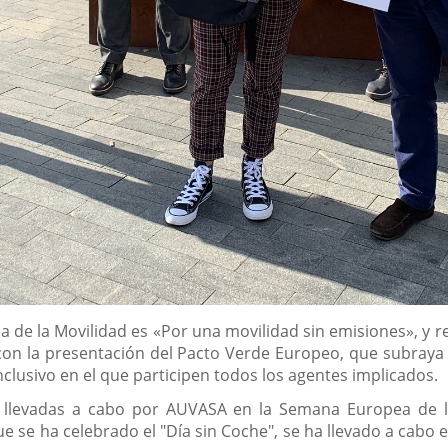
 de la Movilidad es «Por una movilidad sin emisiones», y re
on la presentación del Pacto Verde Europeo, que subraya l
lusivo en el que participen todos los agentes implicados.
 llevadas a cabo por AUVASA en la Semana Europea de la M
e se ha celebrado el "Día sin Coche", se ha llevado a cabo 