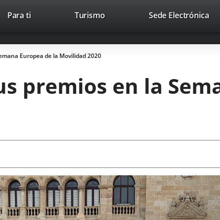
This
Li
Para ti
Turismo
Sede Electrónica
Accesibilidad
Trabaja con nosotros
Contac
link
to
will
ext
open
app
emana Europea de la Movilidad 2020
in
a
s premios en la Sema
pop-
up
window.