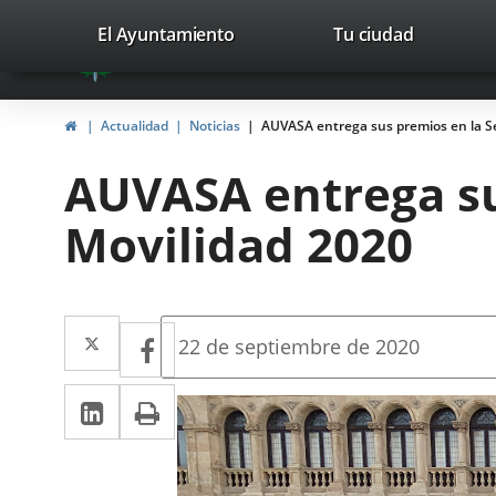
Portal
Jump to content
valladolid.es
El Ayuntamiento
Tu ciudad
avaTop
Web
del
Home
Actualidad
Noticias
AUVASA entrega sus premios en la S
Ayuntamiento
AUVASA entrega su
de
Movilidad 2020
Valladolid
Twitter
Enlace
Facebook
Enlace
Fecha
22 de septiembre de 2020
de
a
a
la
Linkedin
Enlace
Print
una
noticia
una
a
aplicación
aplicación
una
externa.
externa.