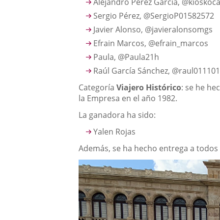
Alejandro Pérez García, @kioskoc
Sergio Pérez, @SergioP01582572
Javier Alonso, @javieralonsomgs
Efrain Marcos, @efrain_marcos
Paula, @Paula21h
Raúl García Sánchez, @raul01110
Categoría
Viajero Histórico
: se he he
la Empresa en el año 1982.
La ganadora ha sido:
Yalen Rojas
Además, se ha hecho entrega a todos