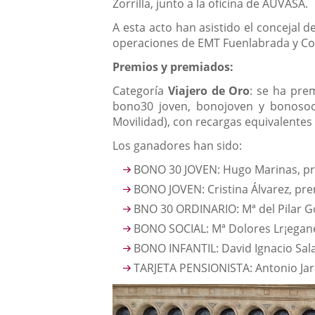
Zorrilla, junto a la oficina de AUVASA.
A esta acto han asistido el concejal 
operaciones de EMT Fuenlabrada y Co
Premios y premiados:
Categoría
Viajero de Oro
: se ha pre
bono30 joven, bonojoven y bonosoc
Movilidad), con recargas equivalentes
Los ganadores han sido:
BONO 30 JOVEN: Hugo Marinas, p
BONO JOVEN: Cristina Álvarez, pr
BNO 30 ORDINARIO: Mª del Pilar G
BONO SOCIAL: Mª Dolores Lr¡egan
BONO INFANTIL: David Ignacio Sala
TARJETA PENSIONISTA: Antonio Jar