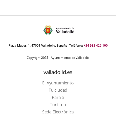
Plaza Mayor, 1. 47001 Valladolid, España. Teléfono:
+34 983 426 100
Copyright 2025 - Ayuntamiento de Valladolid
valladolid.es
El Ayuntamiento
Tu ciudad
Para ti
This
Turismo
link
Link
Sede Electrónica