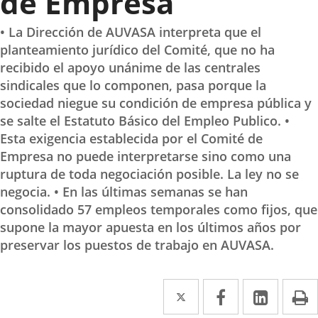
de Empresa
• La Dirección de AUVASA interpreta que el
planteamiento jurídico del Comité, que no ha
recibido el apoyo unánime de las centrales
sindicales que lo componen, pasa porque la
sociedad niegue su condición de empresa pública y
se salte el Estatuto Básico del Empleo Publico. •
Esta exigencia establecida por el Comité de
Empresa no puede interpretarse sino como una
ruptura de toda negociación posible. La ley no se
negocia. • En las últimas semanas se han
consolidado 57 empleos temporales como fijos, que
supone la mayor apuesta en los últimos años por
preservar los puestos de trabajo en AUVASA.
Twitter
Enlace
Facebook
Enlace
Linked
Enlace
P
a
a
a