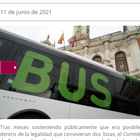
una
una
una
Fecha
11 de junio de 2021
de
aplicación
aplicación
aplica
la
noticia
externa.
externa.
extern
Content
Tras meses sosteniendo públicamente que era posible
dentro de la legalidad que convivieran dos listas, el Comité