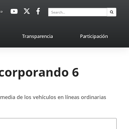
avaHeaderSocial
Link
Link
Link
Search
to
Search
to
to
to
external
external
external
application.
application.
application.
nk
Transparencia
Participación
ternal
plication.
ncorporando 6
 media de los vehículos en líneas ordinarias