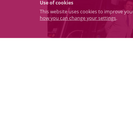
Use of cookies
This website uses cookies to improve yo
how you can change your settings
.
Descripción
Con estos autobuses, con etiqueta 
El alcalde de Valladolid, Jesús Juli
servicio en la ciudad como parte de l
empresa SOLARIS BUS Ibérica en el á