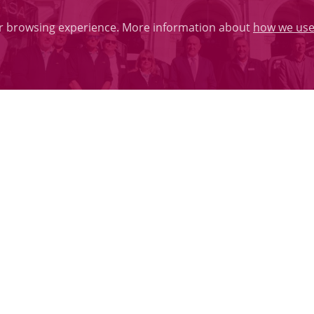
ur browsing experience. More information about
how we use
ambiental ECO, se ofertarán 6.075 plazas más al día para fac
o Carnero, ha presentado hoy en la Plaza Mayor de Vallad
a flota de AUVASA. Se trata de 6 autobuses articulados de
mbito del acuerdo marco para la adquisición de autobuse