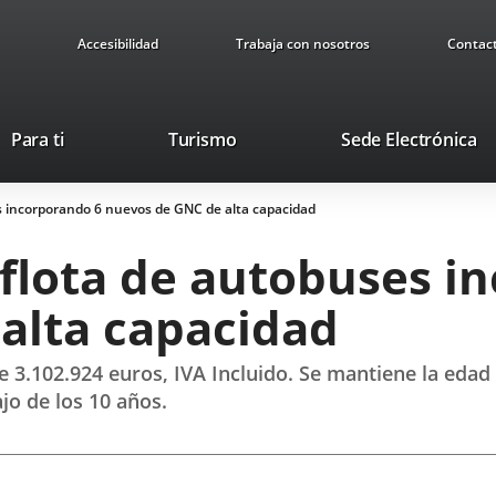
Accesibilidad
Trabaja con nosotros
Contac
This
Li
Para ti
Turismo
Sede Electrónica
link
to
will
ex
s incorporando 6 nuevos de GNC de alta capacidad
open
ap
in
flota de autobuses i
a
pop-
alta capacidad
up
window.
de 3.102.924 euros, IVA Incluido. Se mantiene la edad
jo de los 10 años.