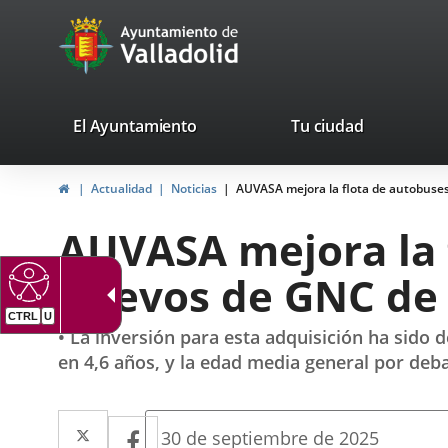
Portal
Jump to content
avaTop
Web
del
Ayuntamiento
valladolid.es
El Ayuntamiento
Tu ciudad
de
Home
Actualidad
Noticias
AUVASA mejora la flota de autobuse
Valladolid
AUVASA mejora la 
nuevos de GNC de 
• La inversión para esta adquisición ha sido 
en 4,6 años, y la edad media general por deba
Twitter
Enlace
Facebook
Enlace
Fecha
30 de septiembre de 2025