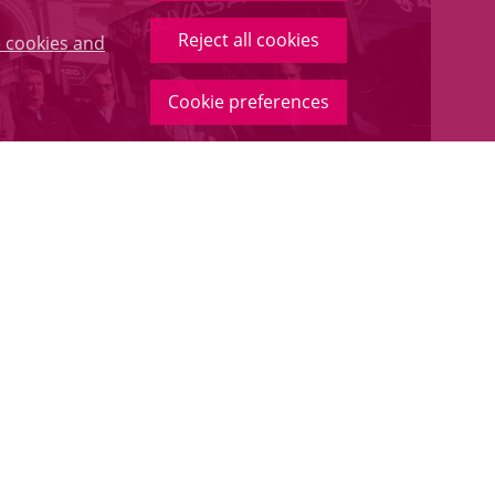
Reject all cookies
 cookies and
Cookie preferences
ilitar el transporte público en Valladolid.
olid los nuevos autobuses que comienzan a prestar
 18 metros, de alta capacidad, suministrados por la
s accionados por GNC (gas natural comprimido), y