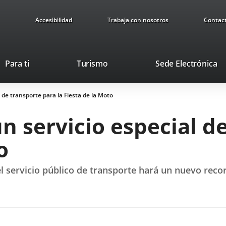
Accesibilidad
Trabaja con nosotros
Contac
This
Li
Para ti
Turismo
Sede Electrónica
link
to
will
ex
 de transporte para la Fiesta de la Moto
open
ap
in
 servicio especial d
a
pop-
o
up
window.
el servicio público de transporte hará un nuevo recor