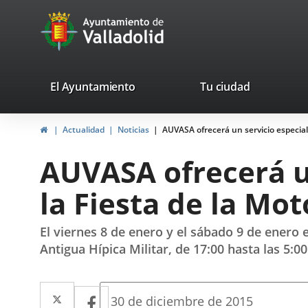
Portal
Jump to content
avaTop
Web
del
Ayuntamiento
valladolid.es
El Ayuntamiento
Tu ciudad
de
Home
Actualidad
Noticias
AUVASA ofrecerá un servicio especial
Valladolid
AUVASA ofrecerá un
la Fiesta de la Mot
El viernes 8 de enero y el sábado 9 de enero 
Antigua Hípica Militar, de 17:00 hasta las 5:00
Twitter
Enlace
Facebook
Enlace
Fecha
30 de diciembre de 2015