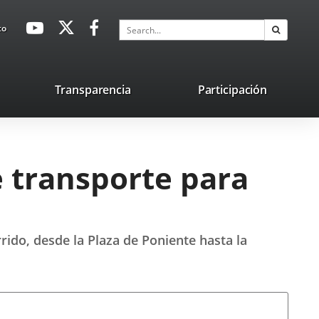
avaHeaderSocial
Link
Link
Link
Search
to
Search
to
to
to
external
external
external
application.
application.
application.
nk
Transparencia
Participación
ternal
plication.
e transporte para
rido, desde la Plaza de Poniente hasta la