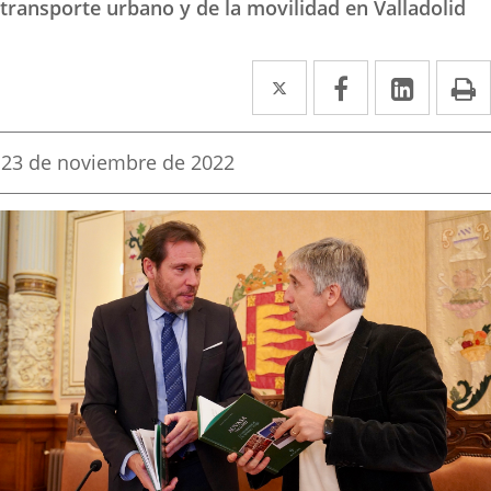
transporte urbano y de la movilidad en Valladolid
Twitter
Enlace
Facebook
Enlace
Linked
Enlace
P
a
a
a
una
una
una
Fecha
23 de noviembre de 2022
de
aplicación
aplicación
aplica
la
noticia
externa.
externa.
extern