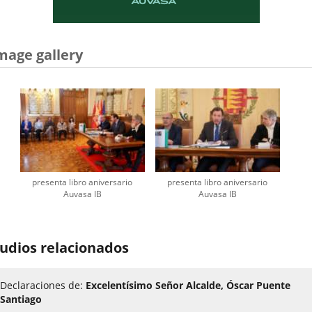
mage gallery
presenta libro aniversario
presenta libro aniversario
Auvasa IB
Auvasa IB
udios relacionados
Declaraciones de:
Excelentísimo Señor Alcalde, Óscar Puente
Santiago