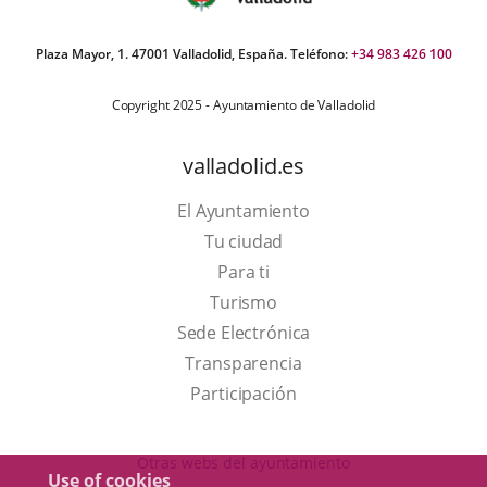
Plaza Mayor, 1. 47001 Valladolid, España. Teléfono:
+34 983 426 100
Copyright 2025 - Ayuntamiento de Valladolid
valladolid.es
El Ayuntamiento
Tu ciudad
Para ti
This
Turismo
link
Link
Sede Electrónica
will
to
Transparencia
open
external
Participación
in
application.
a
Otras webs del ayuntamiento
Use of cookies
pop-