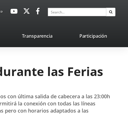
avaHeaderSocial
Link
Link
Link
Search
to
Search
to
to
to
external
external
external
application.
application.
application.
nk
Transparencia
Participación
ternal
plication.
urante las Ferias
os con última salida de cabecera a las 23:00h
ermitirá la conexión con todas las líneas
tas pero con horarios adaptados a las