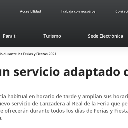
Accesibilidad
Trabaja con nosotros
Contac
This
Li
Para ti
Turismo
Sede Electrónica
link
to
will
ex
 durante las Ferias y Fiestas 2021
open
ap
in
n servicio adaptado d
a
pop-
up
window.
ia habitual en horario de tarde y amplían sus horari
n nuevo servicio de Lanzadera al Real de la Feria que p
se ofrecerán durante todos los días de Ferias y Fies
a.