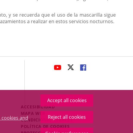
a
una
, y se recuerda que el uso de la mascarilla sigue
aplicación
azamientos a realizar en estos servicios nocturnos.
externa.
avaHeaderSocial
LINK
LINK
LINK
TO
TO
TO
EXTERNAL
EXTERNAL
EXTERNAL
APPLICATION.
APPLICATION.
APPLICATION.
Accept all cookies
Menú
ACCESIBILIDAD
Legal
MAPA WEB
Reject all cookies
 cookies and
Footer
CONDICIONES LEGALES
POLÍTICA DE COOKIES
PROTECCIÓN DE DATOS