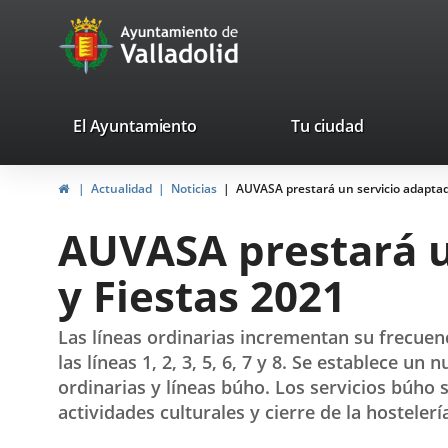
Portal
Jump to content
avaTop
Web
del
Ayuntamiento
valladolid.es
El Ayuntamiento
Tu ciudad
de
Home
Actualidad
Noticias
AUVASA prestará un servicio adaptado
Valladolid
AUVASA prestará u
y Fiestas 2021
Las líneas ordinarias incrementan su frecuenc
las líneas 1, 2, 3, 5, 6, 7 y 8. Se establece u
ordinarias y líneas búho. Los servicios búho 
actividades culturales y cierre de la hostelerí