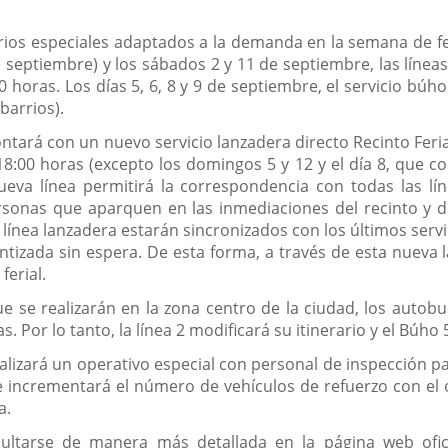
rios especiales adaptados a la demanda en la semana de fe
e septiembre) y los sábados 2 y 11 de septiembre, las línea
00 horas. Los días 5, 6, 8 y 9 de septiembre, el servicio búh
barrios).
 contará con un nuevo servicio lanzadera directo Recinto Fer
18:00 horas (excepto los domingos 5 y 12 y el día 8, que co
nueva línea permitirá la correspondencia con todas las lí
sonas que aparquen en las inmediaciones del recinto y de
a línea lanzadera estarán sincronizados con los últimos serv
ntizada sin espera. De esta forma, a través de esta nueva
ferial.
ue se realizarán en la zona centro de la ciudad, los autobu
. Por lo tanto, la línea 2 modificará su itinerario y el Búh
lizará un operativo especial con personal de inspección para 
 incrementará el número de vehículos de refuerzo con el ob
a.
sultarse de manera más detallada en la página web ofi