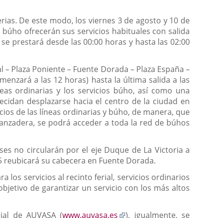
rias. De este modo, los viernes 3 de agosto y 10 de
s búho ofrecerán sus servicios habituales con salida
o se prestará desde las 00:00 horas y hasta las 02:00
ial – Plaza Poniente – Fuente Dorada – Plaza España –
menzará a las 12 horas) hasta la última salida a las
neas ordinarias y los servicios búho, así como una
cidan desplazarse hacia el centro de la ciudad en
icios de las líneas ordinarias y búho, de manera, que
 lanzadera, se podrá acceder a toda la red de búhos
ses no circularán por el eje Duque de La Victoria a
o 5 reubicará su cabecera en Fuente Dorada.
los servicios al recinto ferial, servicios ordinarios
jetivo de garantizar un servicio con los más altos
Enlace
cial de AUVASA (
www.auvasa.es
), igualmente, se