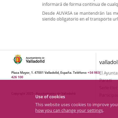
informará de forma continua de cualq
Desde AUVASA se mantendrán las medi
siendo obligatorio en el transporte u
valladol
El Ayunt
Plaza Mayor, 1. 47001 Valladolid, España. Teléfono:
+34 983
426 100
Para ti
Sede Elec
Copyright 2025 - Ayuntamiento de Valladolid
Participa
Use of cookies
This website uses cookies to improve yo
how you can change your settings
.