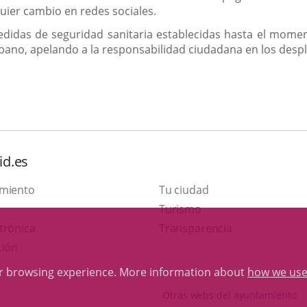
uier cambio en redes sociales.
das de seguridad sanitaria establecidas hasta el momento
rbano, apelando a la responsabilidad ciudadana en los despl
id.es
amiento
Tu ciudad
This
Turismo
Link
link
trónica
Transparencia
to
will
ción
external
open
ur browsing experience. More information about
how we use
application.
in
Otras webs del ayuntamiento
a