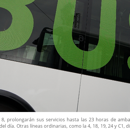
7 y 8, prolongarán sus servicios hasta las 23 horas de am
el día. Otras líneas ordinarias, como la 4, 18, 19, 24 y C1,