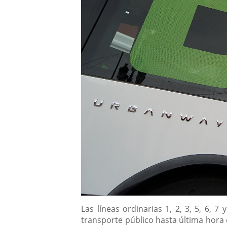
Descripción
Las líneas ordinarias 1, 2, 3, 5, 6, 
transporte público hasta última hora d