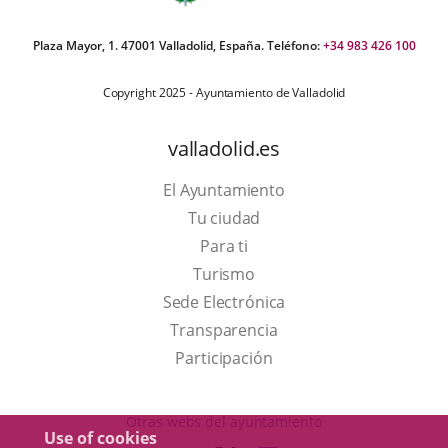
Plaza Mayor, 1. 47001 Valladolid, España. Teléfono:
+34 983 426 100
Copyright 2025 - Ayuntamiento de Valladolid
valladolid.es
El Ayuntamiento
Tu ciudad
Para ti
This
Turismo
link
Link
Sede Electrónica
will
to
Transparencia
open
external
Participación
in
application.
a
Otras webs del ayuntamiento
Use of cookies
pop-