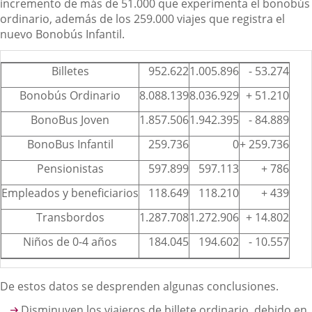
incremento de más de 51.000 que experimenta el bonobús
ordinario, además de los 259.000 viajes que registra el
nuevo Bonobús Infantil.
TIPO
AÑO
AÑO
DIFEREN
Billetes
952.622
1.005.896
- 53.274
DE
2016
2015
Bonobús Ordinario
8.088.139
8.036.929
+ 51.210
BILLETE
BonoBus Joven
1.857.506
1.942.395
- 84.889
BonoBus Infantil
259.736
0
+ 259.736
Pensionistas
597.899
597.113
+ 786
Empleados y beneficiarios
118.649
118.210
+ 439
Transbordos
1.287.708
1.272.906
+ 14.802
Niños de 0-4 años
184.045
194.602
- 10.557
TOTAL
13.346.304
13.168.051
+
PASAJEROS
178.253
De estos datos se desprenden algunas conclusiones.
Disminuyen los viajeros de billete ordinario, debido en