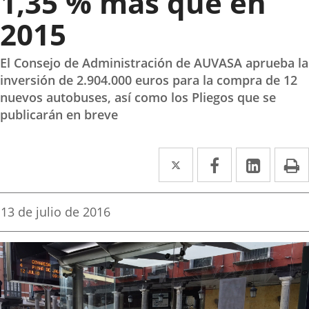
1,35 % más que en
2015
El Consejo de Administración de AUVASA aprueba la
inversión de 2.904.000 euros para la compra de 12
nuevos autobuses, así como los Pliegos que se
publicarán en breve
Twitter
Enlace
Facebook
Enlace
Linked
Enlace
P
a
a
a
una
una
una
Fecha
13 de julio de 2016
de
aplicación
aplicación
aplica
la
noticia
externa.
externa.
extern