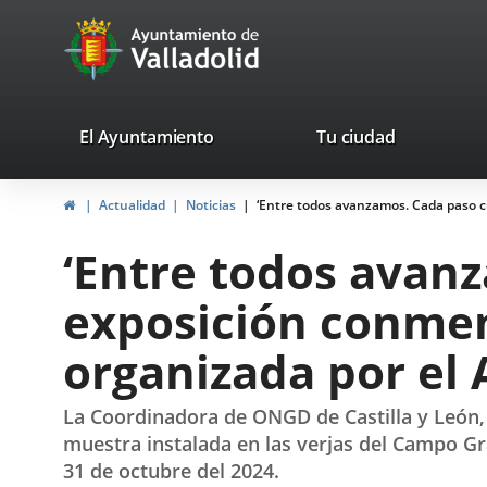
Portal
Jump to content
avaTop
Web
del
Ayuntamiento
valladolid.es
El Ayuntamiento
Tu ciudad
de
Home
Actualidad
Noticias
‘Entre todos avanzamos. Cada paso c
Valladolid
‘Entre todos avanz
exposición conmem
organizada por el
La Coordinadora de ONGD de Castilla y León,
muestra instalada en las verjas del Campo Grand
31 de octubre del 2024.