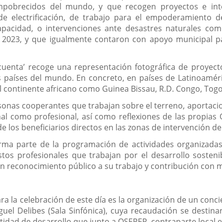
empobrecidos del mundo, y que recogen proyectos e int
, de electrificación, de trabajo para el empoderamiento
apacidad, o intervenciones ante desastres naturales co
 2023, y que igualmente contaron con apoyo municipal p
uenta’ recoge una representación fotográfica de proyect
tos países del mundo. En concreto, en países de Latinoamé
del continente africano como Guinea Bissau, R.D. Congo, To
onas cooperantes que trabajan sobre el terreno, aportaci
nal como profesional, así como reflexiones de las propia
e los beneficiarios directos en las zonas de intervención d
rma parte de la programación de actividades organizadas
 estos profesionales que trabajan por el desarrollo soste
un reconocimiento público a su trabajo y contribución con m
ra la celebración de este día es la organización de un conci
iguel Delibes (Sala Sinfónica), cuya recaudación se destin
idad de desarrollo que junto a OSEPER, contraparte local e