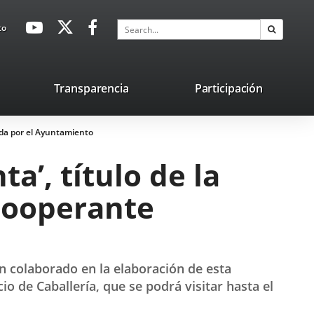
avaHeaderSocial
Link
Link
Link
Search
to
Search
to
to
to
external
external
external
application.
application.
application.
nk
Transparencia
Participación
ternal
ada por el Ayuntamiento
plication.
’, título de la
Cooperante
 colaborado en la elaboración de esta
cio de Caballería, que se podrá visitar hasta el