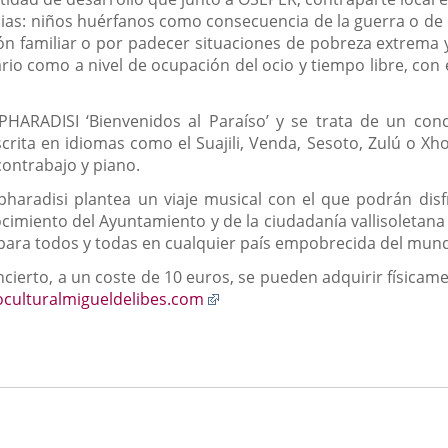
ncias: niños huérfanos como consecuencia de la guerra o de l
n familiar o por padecer situaciones de pobreza extrema 
ario como a nivel de ocupación del ocio y tiempo libre, con el
IPHARADISI ‘Bienvenidos al Paraíso’ y se trata de un con
 escrita en idiomas como el Suajili, Venda, Sesoto, Zulú o 
 contrabajo y piano.
pharadisi plantea un viaje musical con el que podrán dis
imiento del Ayuntamiento y de la ciudadanía vallisoletana 
para todos y todas en cualquier país empobrecida del mun
ierto, a un coste de 10 euros, se pueden adquirir físicamen
Enlace
culturalmigueldelibes.com
a
una
aplicación
externa.