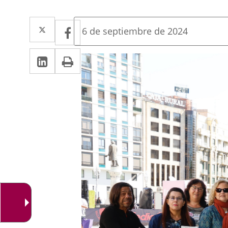
Twitter
Enlace
Facebook
Enlace
Fecha
6 de septiembre de 2024
de
a
a
la
Linkedin
Enlace
Print
una
noticia
una
a
aplicación
aplicación
una
externa.
externa.
aplicación
externa.