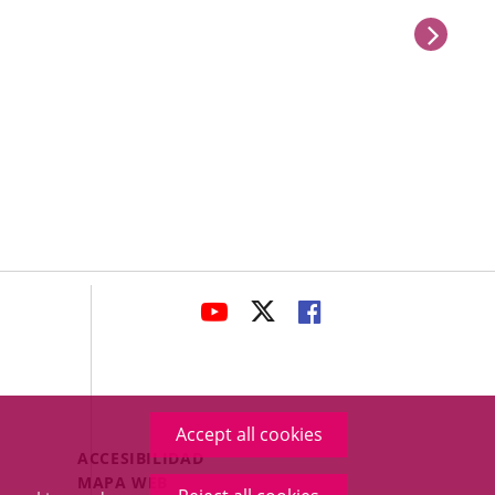
next
avaHeaderSocial
LINK
LINK
LINK
TO
TO
TO
EXTERNAL
EXTERNAL
EXTERNAL
APPLICATION.
APPLICATION.
APPLICATION.
Accept all cookies
Menú
ACCESIBILIDAD
Legal
MAPA WEB