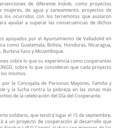
ervenciones de diferente índole, como proyectos
 de mujeres, de agua y saneamiento, proyectos de
mo los ocurridos con los terremotos que asolaron
ara ayudar a superar las consecuencias de dichos
os apoyados por el Ayuntamiento de Valladolid en
rica como Guatemala, Bolivia, Honduras, Nicaragua,
go, Burkina Faso y Mozambique.
ones sobre lo que su experiencia como cooperantes
s ONGD, sobre lo que consideran que cada proyecto
e los mismos.
 por la Concejalía de Personas Mayores, Familia y
nible y la lucha contra la pobreza en las zonas más
otivo de la celebración del Día del Cooperante.
erto solidario, que tendrá lugar el 15 de septiembre,
ará a un proyecto de cooperación al desarrollo que
n Kinshasa (R.D.Congo), trabaja con menores de las