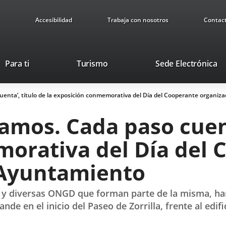
Accesibilidad
Trabaja con nosotros
Contac
This
Li
Para ti
Turismo
Sede Electrónica
link
to
will
ex
uenta’, título de la exposición conmemorativa del Día del Cooperante organiz
open
ap
in
amos. Cada paso cuenta
a
pop-
orativa del Día del 
up
window.
 Ayuntamiento
 y diversas ONGD que forman parte de la misma, han
e en el inicio del Paseo de Zorrilla, frente al edifi