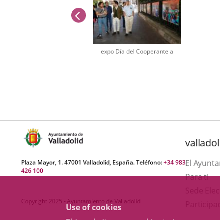
previus
expo Día del Cooperante a
Number
of
sliders:
1
valladol
El Ayunt
Plaza Mayor, 1. 47001 Valladolid, España. Teléfono:
+34 983
426 100
Para ti
Sede Elec
Copyright 2025 - Ayuntamiento de Valladolid
Participa
Use of cookies