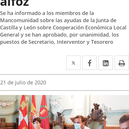
alfoz
Se ha informado a los miembros de la
Mancomunidad sobre las ayudas de la Junta de
Castilla y León sobre Cooperación Económica Local
General y se han aprobado, por unanimidad, los
puestos de Secretario, Interventor y Tesorero
Twitter
Enlace
Facebook
Enlace
Linked
Enlace
P
a
a
a
una
una
una
Fecha
21 de julio de 2020
de
aplicación
aplicación
aplica
la
noticia
externa.
externa.
extern