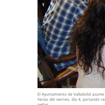
Descripción
El Ayuntamiento de Valladolid asume l
Ferias del viernes, día 4, portando r
peñas.