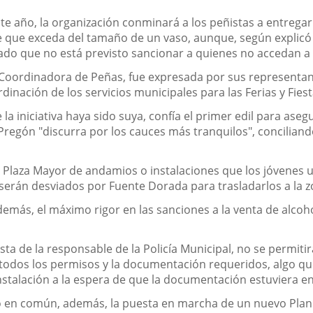
te año, la organización conminará a los peñistas a entregar 
e que exceda del tamaño de un vaso, aunque, según explicó e
dado que no está previsto sancionar a quienes no accedan a
 Coordinadora de Peñas, fue expresada por sus representant
inación de los servicios municipales para las Ferias y Fies
la iniciativa haya sido suya, confía el primer edil para ase
l Pregón "discurra por los cauces más tranquilos", concilian
 Plaza Mayor de andamios o instalaciones que los jóvenes ut
erán desviados por Fuente Dorada para trasladarlos a la 
demás, el máximo rigor en las sanciones a la venta de alco
a de la responsable de la Policía Municipal, no se permitirá
todos los permisos y la documentación requeridos, algo qu
stalación a la espera de que la documentación estuviera en
 en común, además, la puesta en marcha de un nuevo Plan de