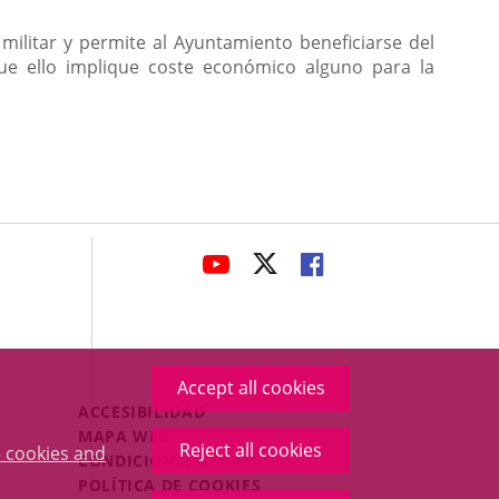
 militar y permite al Ayuntamiento beneficiarse del
que ello implique coste económico alguno para la
avaHeaderSocial
LINK
LINK
LINK
TO
TO
TO
EXTERNAL
EXTERNAL
EXTERNAL
APPLICATION.
APPLICATION.
APPLICATION.
Accept all cookies
Menú
ACCESIBILIDAD
Legal
MAPA WEB
Reject all cookies
 cookies and
Footer
CONDICIONES LEGALES
POLÍTICA DE COOKIES