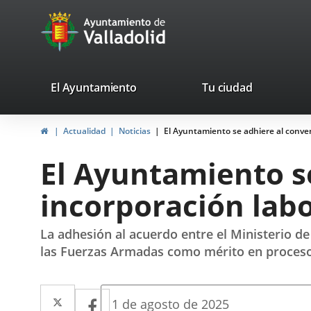
Portal
Jump to content
avaTop
Web
del
Ayuntamiento
valladolid.es
El Ayuntamiento
Tu ciudad
de
Home
Actualidad
Noticias
El Ayuntamiento se adhiere al conveni
Valladolid
El Ayuntamiento se
incorporación labo
La adhesión al acuerdo entre el Ministerio de
las Fuerzas Armadas como mérito en procesos
Twitter
Enlace
Facebook
Enlace
Fecha
1 de agosto de 2025