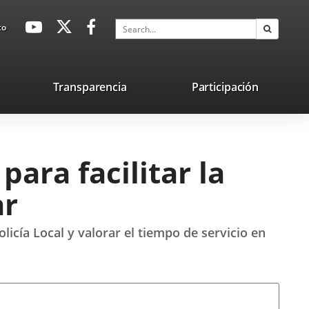
avaHeaderSocial
Link
Link
Link
Search
to
Search
to
to
to
external
external
external
application.
application.
application.
nk
Transparencia
Participación
ternal
plication.
ara facilitar la
ar
licía Local y valorar el tiempo de servicio en