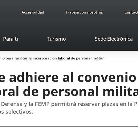
Accesibilidad
Trabaja con nosotros
Contac
This
Li
Para ti
Turismo
Sede Electrónica
link
to
will
ex
o para facilitar la incorporación laboral de personal militar
open
ap
in
 adhiere al convenio p
a
pop-
ral de personal milit
up
window.
 Defensa y la FEMP permitirá reservar plazas en la Po
 selectivos.