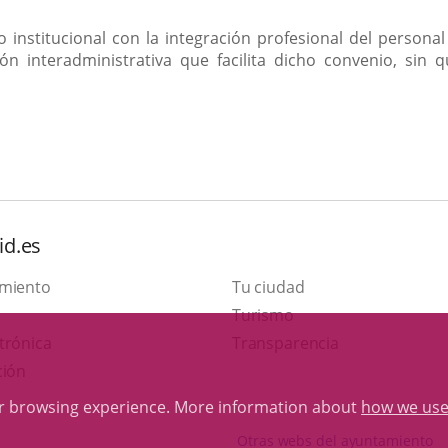
o institucional con la integración profesional del personal
n interadministrativa que facilita dicho convenio, sin 
id.es
amiento
Tu ciudad
This
Turismo
Link
link
trónica
Transparencia
to
will
ción
external
open
ur browsing experience. More information about
how we use
application.
in
Otras webs del ayuntamiento