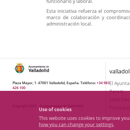
funcionario y laboral.
Esta iniciativa refuerza el compromis
marco de colaboración y coordinació
administración local.
valladol
El Ayunt
Plaza Mayor, 1. 47001 Valladolid, España. Teléfono:
+34 983
426 100
Para ti
Sede Elec
Copyright 2025 - Ayuntamiento de Valladolid
Participa
Use of cookies
This website uses cookies to improve yo
how you can change your settings
.