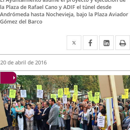
la Plaza de Rafael Cano y ADIF el túnel desde
Andrómeda hasta Nochevieja, bajo la Plaza Aviador
Gómez del Barco
Twitter
Enlace
Facebook
Enlace
Linked
Enlace
P
a
a
a
una
una
una
Fecha
20 de abril de 2016
de
aplicación
aplicación
aplica
la
noticia
externa.
externa.
extern