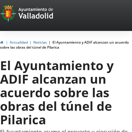
Portal
Jump to content
Web
del
Ayuntamiento
Home
Actualidad
Noticias
El Ayuntamiento y ADIF alcanzan un acuerdo
sobre las obras del túnel de Pilarica
de
El Ayuntamiento y
Valladolid
ADIF alcanzan un
acuerdo sobre las
obras del túnel de
Pilarica
El Ayuntamiento asume el proyecto y ejecución de