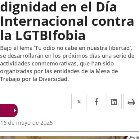
dignidad en el Día
Internacional contra
la LGTBIfobia
Bajo el lema ‘Tu odio no cabe en nuestra libertad’,
se desarrollarán en los próximos días una serie de
actividades conmemorativas, que han sido
organizadas por las entidades de la Mesa de
Trabajo por la Diversidad.
Twitter
Enlace
Facebook
Enlace
Linked
Enlace
P
a
a
a
una
una
una
Fecha
16 de mayo de 2025
de
aplicación
aplicación
aplica
la