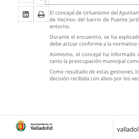
de
a
a
la
Linkedin
Enlace
Print
una
Descripción
noticia
El concejal de Urbanismo del Ayuntam
una
de Vecinos del barrio de Puente Jard
a
aplicación
aplicación
entorno.
una
externa.
externa.
Durante el encuentro, se ha explicad
aplicación
debe actuar conforme a la normativa y
externa.
Asimismo, el concejal ha informado 
tanto la preocupación municipal como l
Como resultado de estas gestiones, los
decisión recibida con alivio por los 
valladol