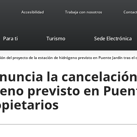
Accesibilidad
Trabaja con nosotros
Contac
This
Li
Para ti
Turismo
Sede Electrónica
link
to
will
ex
n del proyecto de la estación de hidrógeno previsto en Puente Jardín tras el d
open
ap
in
uncia la cancelación
a
pop-
eno previsto en Puent
up
window.
opietarios