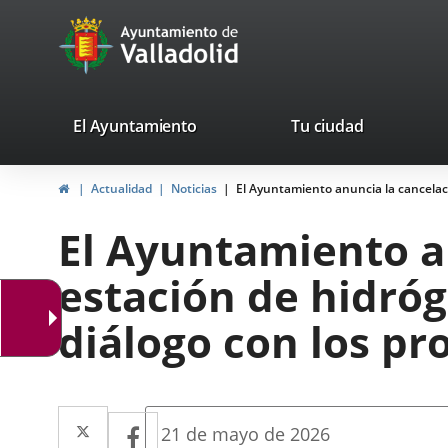
Portal
Jump to content
avaTop
Web
del
Ayuntamiento
valladolid.es
El Ayuntamiento
Tu ciudad
de
Home
Actualidad
Noticias
El Ayuntamiento anuncia la cancelació
Valladolid
El Ayuntamiento an
estación de hidróg
diálogo con los pr
Twitter
Enlace
Facebook
Enlace
Fecha
21 de mayo de 2026