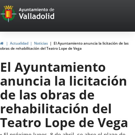
Portal
Jump to content
Web
del
Ayuntamiento
Home
Actualidad
Noticias
El Ayuntamiento anuncia la licitación de las
obras de rehabilitación del Teatro Lope de Vega
de
El Ayuntamiento
Valladolid
anuncia la licitación
de las obras de
rehabilitación del
Teatro Lope de Vega
• El próximo lunes, 8 de abril, se abre el plazo de