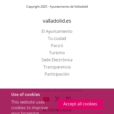
Copyright 2025 - Ayuntamiento de Valladolid
valladolid.es
El Ayuntamiento
Tu ciudad
Para ti
This
Turismo
link
Link
Sede Electrónica
will
to
Transparencia
open
external
Participación
in
application.
a
Otras webs del ayuntamiento
Use of cookies
pop-
aderSocial
LINK
LINK
LINK
This website uses
up
Accept all cookies
TO
TO
TO
cookies to improve
window.
ACCESIBILIDAD
EXTERNAL
EXTERNAL
EXTERNAL
your browsing