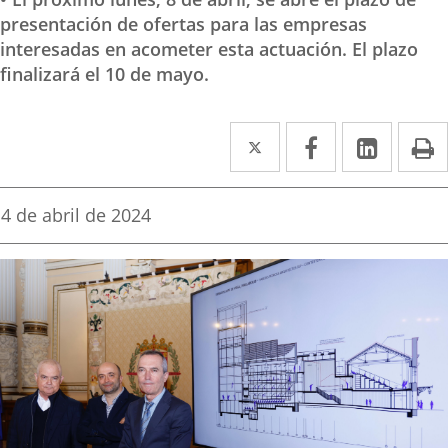
presentación de ofertas para las empresas
interesadas en acometer esta actuación. El plazo
finalizará el 10 de mayo.
Twitter
Enlace
Facebook
Enlace
Linked
Enlace
P
a
a
a
una
una
una
Fecha
4 de abril de 2024
de
aplicación
aplicación
aplica
la
noticia
externa.
externa.
extern