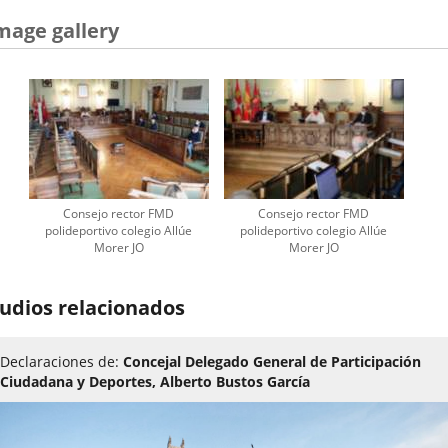
mage gallery
Consejo rector FMD
Consejo rector FMD
polideportivo colegio Allúe
polideportivo colegio Allúe
Morer JO
Morer JO
udios relacionados
Declaraciones de:
Concejal Delegado General de Participación
Ciudadana y Deportes, Alberto Bustos García