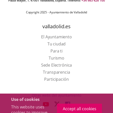
Plaza Mayor, 1. 47001 Valladolid, España. Teléfono:
+34 983 426 100
Copyright 2025 - Ayuntamiento de Valladolid
valladolid.es
El Ayuntamiento
Tu ciudad
Para ti
This
Turismo
link
Link
Sede Electrónica
will
to
Transparencia
open
external
Participación
in
application.
a
Otras webs del ayuntamiento
Use of cookies
pop-
aderSocial
LINK
LINK
LINK
This website uses
up
Accept all cookies
TO
TO
TO
cookies to improve