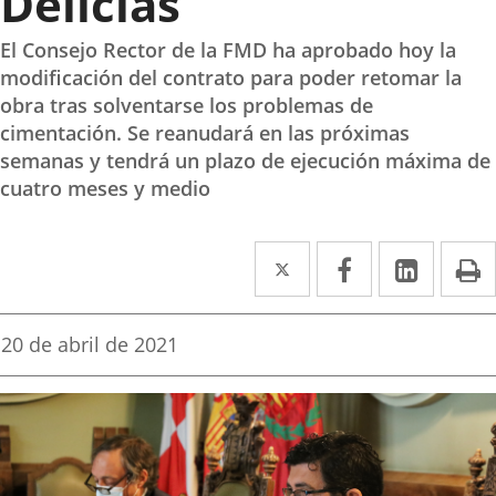
Delicias
El Consejo Rector de la FMD ha aprobado hoy la
modificación del contrato para poder retomar la
obra tras solventarse los problemas de
cimentación. Se reanudará en las próximas
semanas y tendrá un plazo de ejecución máxima de
cuatro meses y medio
Twitter
Enlace
Facebook
Enlace
Linked
Enlace
P
a
a
a
una
una
una
Fecha
20 de abril de 2021
de
aplicación
aplicación
aplica
la
noticia
externa.
externa.
extern