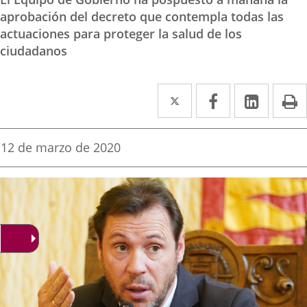
aprobación del decreto que contempla todas las
actuaciones para proteger la salud de los
ciudadanos
Twitter
Enlace
Facebook
Enlace
Linked
Enlace
P
a
a
a
una
una
una
Fecha
12 de marzo de 2020
de
aplicación
aplicación
aplica
la
noticia
externa.
externa.
extern