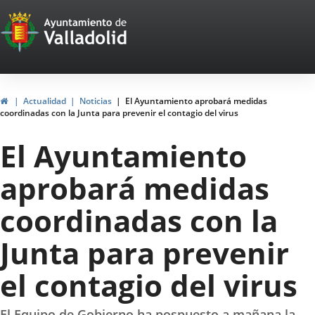
Portal
Jump to content
Web
del
Ayuntamiento
Home
Actualidad
Noticias
El Ayuntamiento aprobará medidas
coordinadas con la Junta para prevenir el contagio del virus
de
El Ayuntamiento
Valladolid
aprobará medidas
coordinadas con la
Junta para prevenir
el contagio del virus
El Equipo de Gobierno ha pospuesto a mañana la