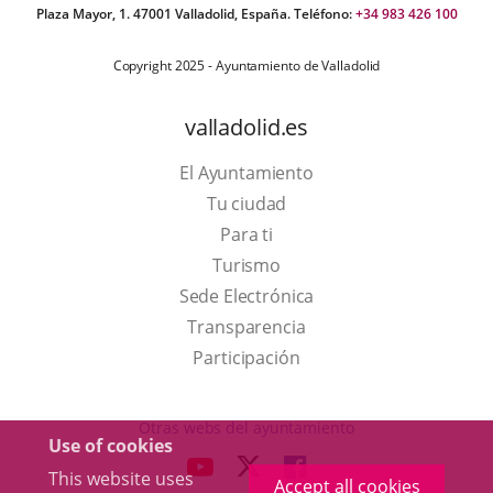
Plaza Mayor, 1. 47001 Valladolid, España. Teléfono:
+34 983 426 100
Copyright 2025 - Ayuntamiento de Valladolid
valladolid.es
El Ayuntamiento
Tu ciudad
Para ti
This
Turismo
link
Link
Sede Electrónica
will
to
Transparencia
open
external
Participación
in
application.
a
Otras webs del ayuntamiento
Use of cookies
pop-
aderSocial
LINK
LINK
LINK
This website uses
up
Accept all cookies