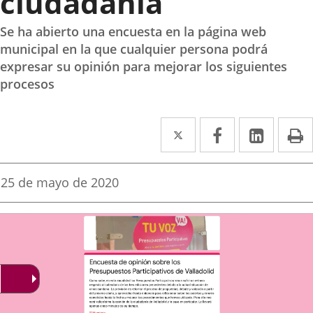
ciudadanía
Se ha abierto una encuesta en la página web
municipal en la que cualquier persona podrá
expresar su opinión para mejorar los siguientes
procesos
Twitter
Enlace
Facebook
Enlace
Linked
Enlace
P
a
a
a
una
una
una
Fecha
25 de mayo de 2020
de
aplicación
aplicación
aplica
la
noticia
externa.
externa.
extern