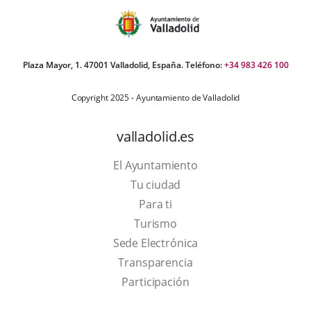
Plaza Mayor, 1. 47001 Valladolid, España. Teléfono:
+34 983 426 100
Copyright 2025 - Ayuntamiento de Valladolid
valladolid.es
El Ayuntamiento
Tu ciudad
Para ti
This
Turismo
link
Link
Sede Electrónica
will
to
Transparencia
open
external
Participación
in
application.