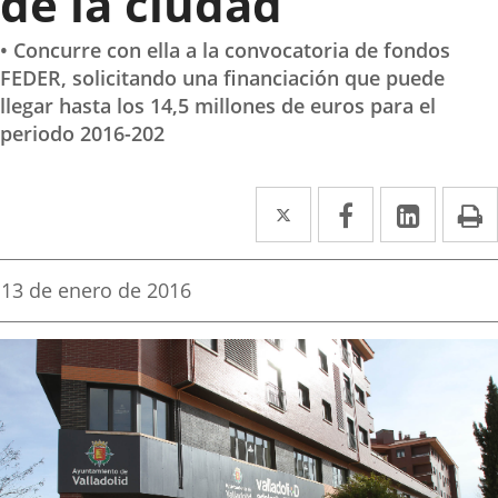
de la ciudad
• Concurre con ella a la convocatoria de fondos
FEDER, solicitando una financiación que puede
llegar hasta los 14,5 millones de euros para el
periodo 2016-202
Twitter
Enlace
Facebook
Enlace
Linked
Enlace
P
a
a
a
una
una
una
Fecha
13 de enero de 2016
de
aplicación
aplicación
aplica
la
noticia
externa.
externa.
extern