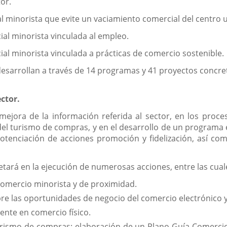
tor.
l minorista que evite un vaciamiento comercial del centro u
cial minorista vinculada al empleo.
cial minorista vinculada a prácticas de comercio sostenible.
 desarrollan a través de 14 programas y 41 proyectos concre
ector.
mejora de la información referida al sector, en los proce
l turismo de compras, y en el desarrollo de un programa 
potenciación de acciones promoción y fidelización, así c
retará en la ejecución de numerosas acciones, entre las cua
Comercio minorista y de proximidad.
re las oportunidades de negocio del comercio electrónico y 
iente en comercio físico.
turismo de compras: elaboración de un Plano Guía Comercio