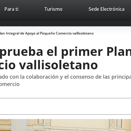
This
Li
Para ti
Turismo
Sede Electrónica
Accesibilidad
Trabaja con nosotros
Contac
link
to
will
ext
open
app
lan Integral de Apoyo al Pequeño Comercio vallisoletano
in
a
prueba el primer Plan
pop-
up
io vallisoletano
window.
do con la colaboración y el consenso de las princip
Comercio