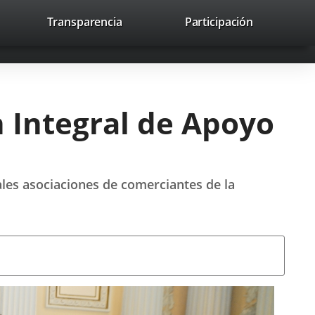
nk
Transparencia
Participación
avaHeaderSocial
Link
Link
Link
Search
to
Search
to
to
to
ernal
external
external
external
lication.
application.
application.
application.
 Integral de Apoyo
ales asociaciones de comerciantes de la