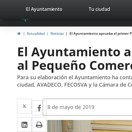
Portal
Jump to content
valladolid.es
El Ayuntamiento
Tu ciudad
avaTop
Web
del
Home
Actualidad
Noticias
El Ayuntamiento aprueba el primer P
Ayuntamiento
El Ayuntamiento a
de
al Pequeño Comerc
Valladolid
Para su elaboración el Ayuntamiento ha conta
ciudad, AVADECO, FECOSVA y la Cámara de 
Twitter
Enlace
Facebook
Enlace
Fecha
8 de mayo de 2019
de
a
a
la
Linkedin
Enlace
Print
una
noticia
una
a