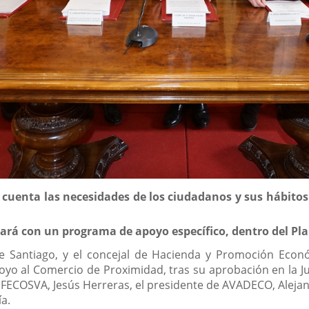
n cuenta las necesidades de los ciudadanos y sus hábito
tará con un programa de apoyo específico, dentro del Pl
nte Santiago, y el concejal de Hacienda y Promoción Eco
oyo al Comercio de Proximidad, tras su aprobación en la J
ECOSVA, Jesús Herreras, el presidente de AVADECO, Alejandr
a.