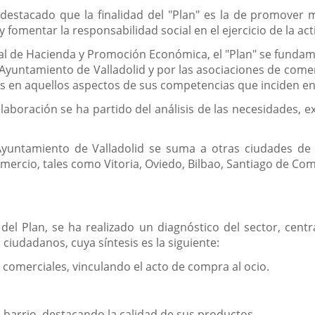
estacado que la finalidad del "Plan" es la de promover me
omentar la responsabilidad social en el ejercicio de la act
l de Hacienda y Promoción Económica, el "Plan" se fundame
 Ayuntamiento de Valladolid y por las asociaciones de co
es en aquellos aspectos de sus competencias que inciden e
aboración se ha partido del análisis de las necesidades, 
Ayuntamiento de Valladolid se suma a otras ciudades de 
ercio, tales como Vitoria, Oviedo, Bilbao, Santiago de Co
del Plan, se ha realizado un diagnóstico del sector, cent
iudadanos, cuya síntesis es la siguiente:
 comerciales, vinculando el acto de compra al ocio.
e barrio, destacando la calidad de sus productos.