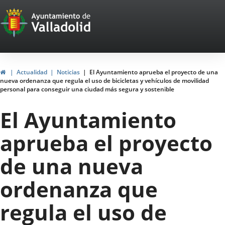
Portal
Jump to content
Web
del
Ayuntamiento
Home
Actualidad
Noticias
El Ayuntamiento aprueba el proyecto de una
nueva ordenanza que regula el uso de bicicletas y vehículos de movilidad
de
personal para conseguir una ciudad más segura y sostenible
Valladolid
El Ayuntamiento
aprueba el proyecto
de una nueva
ordenanza que
regula el uso de