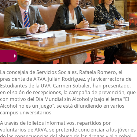
Descripción
La concejala de Servicios Sociales, Rafaela Romero, el
presidente de ARVA, Julián Rodríguez, y la vicerrectora de
Estudiantes de la UVA, Carmen Sobaler, han presentado,
en el salón de recepciones, la campaña de prevención, que
con motivo del Día Mundial sin Alcohol y bajo el lema "El
Alcohol no es un juego", se está difundiendo en varios
campus universitarios.
A través de folletos informativos, repartidos por
voluntarios de ARVA, se pretende concienciar a los jóvenes
de las consecuencias del abuso de las drogas y el alcohol.