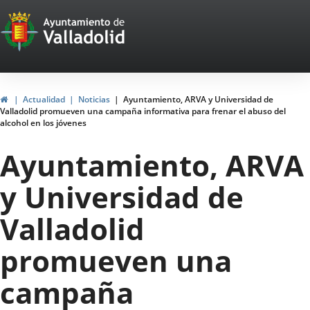
Portal
Jump to content
Web
del
Ayuntamiento
Home
Actualidad
Noticias
Ayuntamiento, ARVA y Universidad de
Valladolid promueven una campaña informativa para frenar el abuso del
de
alcohol en los jóvenes
Valladolid
Ayuntamiento, ARVA
y Universidad de
Valladolid
promueven una
campaña