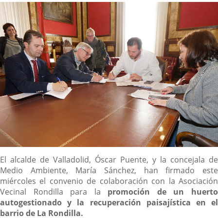
noticia
externa.
externa.
extern
Descripción
El alcalde de Valladolid, Óscar Puente, y la concejala de
Medio Ambiente, María Sánchez, han firmado este
miércoles el convenio de colaboración con la Asociación
Vecinal Rondilla para la
promoción de un huert
autogestionado y la recuperación paisajística en el
barrio de La Rondilla.