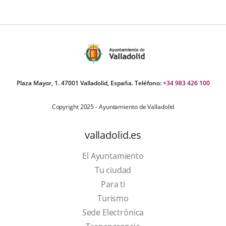
Plaza Mayor, 1. 47001 Valladolid, España. Teléfono:
+34 983 426 100
Copyright 2025 - Ayuntamiento de Valladolid
valladolid.es
El Ayuntamiento
Tu ciudad
Para ti
This
Turismo
link
Link
Sede Electrónica
will
to