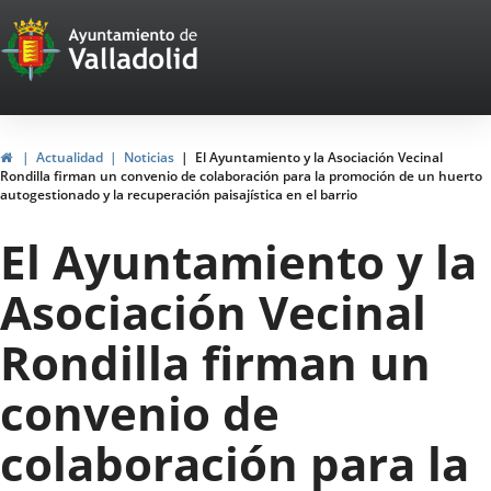
Portal
Jump to content
Web
del
Ayuntamiento
Home
Actualidad
Noticias
El Ayuntamiento y la Asociación Vecinal
Rondilla firman un convenio de colaboración para la promoción de un huerto
de
autogestionado y la recuperación paisajística en el barrio
Valladolid
El Ayuntamiento y la
Asociación Vecinal
Rondilla firman un
convenio de
colaboración para la