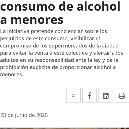
consumo de alcohol
a menores
La iniciativa pretende concienciar sobre los
perjuicios de este consumo, visibilizar el
compromiso de los supermercados de la ciudad
para evitar la venta a este colectivo y alertar a los
adultos en su responsabilidad ante la ley y de la
prohibición explícita de proporcionar alcohol a
menores.
Twitter
Enlace
Facebook
Enlace
Linked
Enlace
P
a
a
a
una
una
una
Fecha
23 de junio de 2025
de
aplicación
aplicación
aplica
la