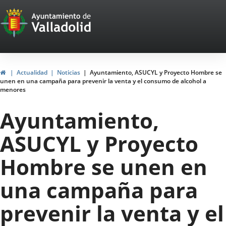
Portal
Jump to content
Web
del
Ayuntamiento
Home
Actualidad
Noticias
Ayuntamiento, ASUCYL y Proyecto Hombre se
unen en una campaña para prevenir la venta y el consumo de alcohol a
de
menores
Valladolid
Ayuntamiento,
ASUCYL y Proyecto
Hombre se unen en
una campaña para
prevenir la venta y el