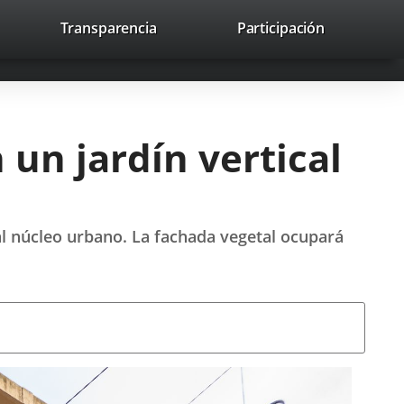
nk
Transparencia
Participación
avaHeaderSocial
Link
Link
Link
Search
to
Search
to
to
to
ernal
external
external
external
lication.
application.
application.
application.
un jardín vertical
al núcleo urbano. La fachada vegetal ocupará