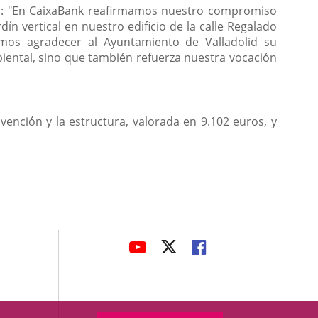
dido: "En CaixaBank reafirmamos nuestro compromiso
ín vertical en nuestro edificio de la calle Regalado
mos agradecer al Ayuntamiento de Valladolid su
iental, sino que también refuerza nuestra vocación
ención y la estructura, valorada en 9.102 euros, y
avaHeaderSocial
LINK
LINK
LINK
TO
TO
TO
EXTERNAL
EXTERNAL
EXTERNAL
APPLICATION.
APPLICATION.
APPLICATION.