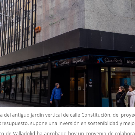
ura del antiguo jardín vertical de calle Constitución, del 
presupuesto, supone una inversión en sosteniblidad y mejor 
o de Valladolid ha aprobado hoy un convenio de colaborac