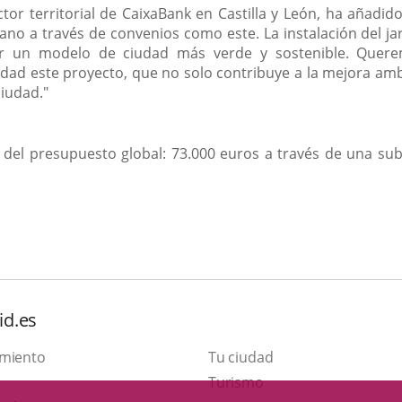
ctor territorial de CaixaBank en Castilla y León, ha aña
ano a través de convenios como este. La instalación del jard
or un modelo de ciudad más verde y sostenible. Quere
idad este proyecto, que no solo contribuye a la mejora amb
ciudad."
del presupuesto global: 73.000 euros a través de una subv
id.es
amiento
Tu ciudad
This
Turismo