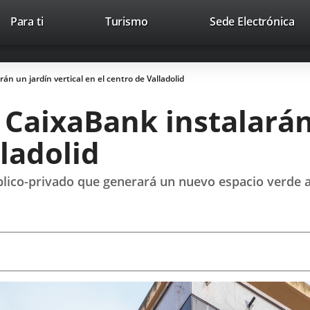
This
Li
Para ti
Turismo
Sede Electrónica
Accesibilidad
Trabaja con nosotros
Contac
link
to
will
ext
open
app
n un jardín vertical en el centro de Valladolid
in
a
CaixaBank instalarán 
pop-
up
lladolid
window.
blico-privado que generará un nuevo espacio verde 