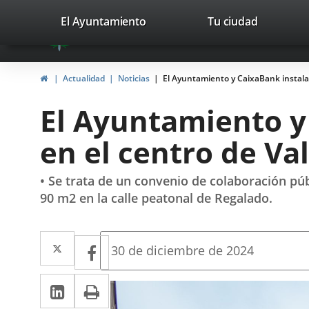
Portal
Jump to content
valladolid.es
El Ayuntamiento
Tu ciudad
avaTop
Web
del
Home
Actualidad
Noticias
El Ayuntamiento y CaixaBank instalará
Ayuntamiento
El Ayuntamiento y 
de
en el centro de Va
Valladolid
• Se trata de un convenio de colaboración pú
90 m2 en la calle peatonal de Regalado.
Twitter
Enlace
Facebook
Enlace
Fecha
30 de diciembre de 2024
de
a
a
la
Linkedin
Enlace
Print
una
noticia
una
a