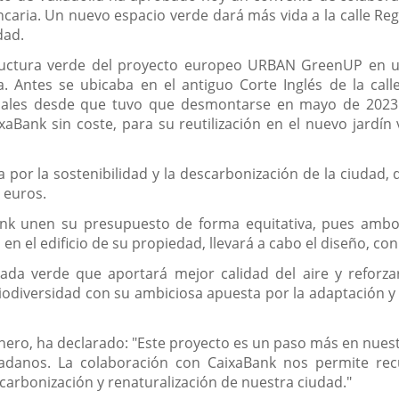
bancaria. Un nuevo espacio verde dará más vida a la calle Re
dad.
tructura verde del proyecto europeo URBAN GreenUP en un
 Antes se ubicaba en el antiguo Corte Inglés de la calle
ales desde que tuvo que desmontarse en mayo de 2023 tr
aBank sin coste, para su reutilización en el nuevo jardín
por la sostenibilidad y la descarbonización de la ciudad, d
 euros.
aBank unen su presupuesto de forma equitativa, pues ambo
n el edificio de su propiedad, llevará a cabo el diseño, co
ada verde que aportará mejor calidad del aire y reforzar
Biodiversidad con su ambiciosa apuesta por la adaptación y
Carnero, ha declarado: "Este proyecto es un paso más en nue
adanos. La colaboración con CaixaBank nos permite recu
scarbonización y renaturalización de nuestra ciudad."