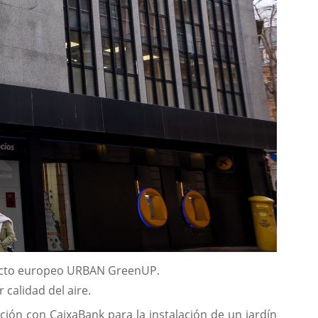
proyecto europeo URBAN GreenUP.
calidad del aire.
ión con CaixaBank para la instalación de un jardín