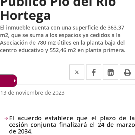
Público Pío del Río
Hortega
El inmueble cuenta con una superficie de 363,37
m2, que se suma a los espacios ya cedidos a la
Asociación de 780 m2 útiles en la planta baja del
centro educativo y 552,46 m2 en planta primera.
Twitter
Enlace
Facebook
Enlace
Linked
Enlace
P
a
a
a
una
una
una
Fecha
13 de noviembre de 2023
de
aplicación
aplicación
aplica
la
noticia
externa.
externa.
extern
Descripción
El acuerdo establece que el plazo de la
cesión conjunta finalizará el 24 de marzo
de 2034.