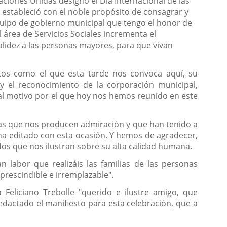
ciones Unidas designó el Día Internacional de las
estableció con el noble propósito de consagrar y
quipo de gobierno municipal que tengo el honor de
l área de Servicios Sociales incrementa el
lidez a las personas mayores, para que vivan
tos como el que esta tarde nos convoca aquí, su
 y el reconocimiento de la corporación municipal,
ipal motivo por el que hoy nos hemos reunido en este
cias que nos producen admiración y que han tenido a
ha editado con esta ocasión. Y hemos de agradecer,
dos que nos ilustran sobre su alta calidad humana.
 labor que realizáis las familias de las personas
prescindible e irremplazable".
 Feliciano Trebolle "querido e ilustre amigo, que
edactado el manifiesto para esta celebración, que a