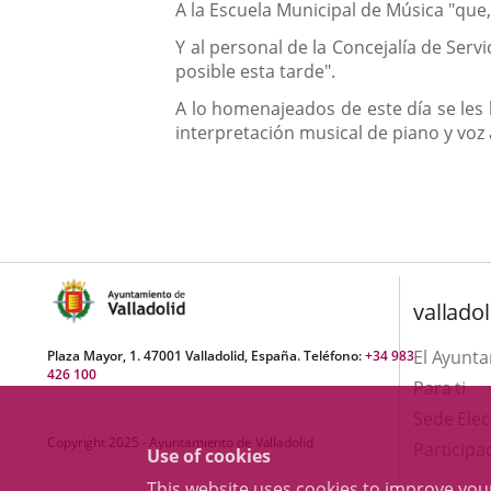
A la Escuela Municipal de Música "que
Y al personal de la Concejalía de Ser
posible esta tarde".
A lo homenajeados de este día se les 
interpretación musical de piano y voz 
valladol
El Ayunt
Plaza Mayor, 1. 47001 Valladolid, España. Teléfono:
+34 983
426 100
Para ti
Sede Elec
Copyright 2025 - Ayuntamiento de Valladolid
Participa
Use of cookies
This website uses cookies to improve yo