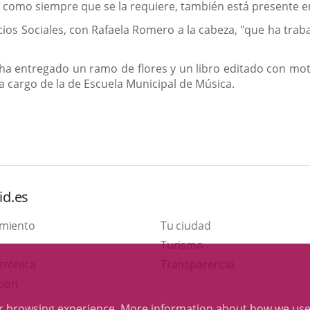
, como siempre que se la requiere, también está presente e
vicios Sociales, con Rafaela Romero a la cabeza, "que ha t
ha entregado un ramo de flores y un libro editado con mot
a cargo de la de Escuela Municipal de Música.
id.es
amiento
Tu ciudad
This
Turismo
Link
link
trónica
Transparencia
to
will
ción
external
open
ur browsing experience. More information about
how we use