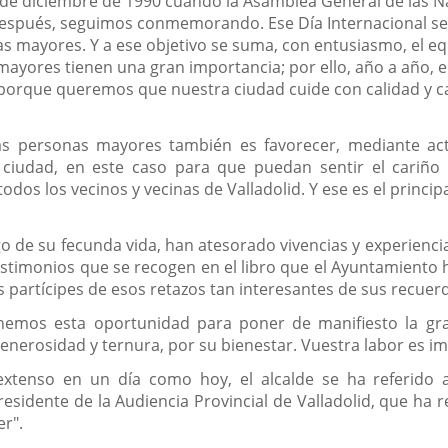
4 de diciembre de 1990 cuando la Asamblea General de las Na
espués, seguimos conmemorando. Ese Día Internacional se 
s mayores. Y a ese objetivo se suma, con entusiasmo, el e
mayores tienen una gran importancia; por ello, año a año, e
porque queremos que nuestra ciudad cuide con calidad y ca
as personas mayores también es favorecer, mediante ac
la ciudad, en este caso para que puedan sentir el cariño
odos los vecinos y vecinas de Valladolid. Y ese es el princ
rgo de su fecunda vida, han atesorado vivencias y experien
estimonios que se recogen en el libro que el Ayuntamiento 
s partícipes de esos retazos tan interesantes de sus recuer
hemos esta oportunidad para poner de manifiesto la gran
enerosidad y ternura, por su bienestar. Vuestra labor es im
extenso en un día como hoy, el alcalde se ha referido a
sidente de la Audiencia Provincial de Valladolid, que ha r
er".