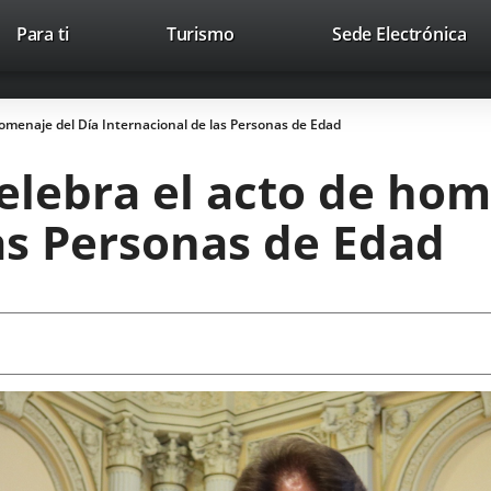
This
Li
Para ti
Turismo
Sede Electrónica
Accesibilidad
Trabaja con nosotros
Contac
link
to
will
ext
open
app
omenaje del Día Internacional de las Personas de Edad
in
a
elebra el acto de hom
pop-
up
as Personas de Edad
window.