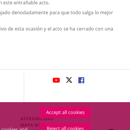
n este entrañable acto.
rabajado denodadamente para que todo salga lo mejor
ivo de esta ocasión y el acto se ha cerrado con una
avaHeaderSocial
LINK
LINK
LINK
TO
TO
TO
EXTERNAL
EXTERNAL
EXTERNAL
APPLICATION.
APPLICATION.
APPLICATION.
Accept all cookies
Menú
ACCESIBILIDAD
Legal
MAPA WEB
Reject all cookies
 cookies and