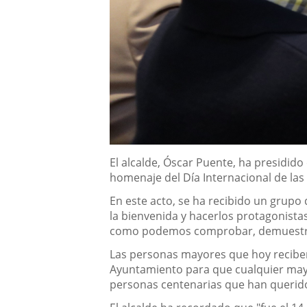
Descripción
El alcalde, Óscar Puente, ha presidido
homenaje del Día Internacional de la
En este acto, se ha recibido un grupo
la bienvenida y hacerlos protagonista
como podemos comprobar, demuestran 
Las personas mayores que hoy reciben 
Ayuntamiento para que cualquier mayor
personas centenarias que han querido