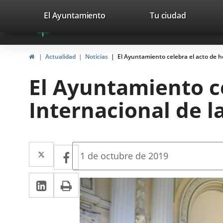
Portal
Jump to content
valladolid.es
El Ayuntamiento
Tu ciudad
avaTop
Web
del
Home
Actualidad
Noticias
El Ayuntamiento celebra el acto de h
Ayuntamiento
El Ayuntamiento c
de
Internacional de l
Valladolid
Twitter
Enlace
Facebook
Enlace
Fecha
1 de octubre de 2019
de
a
a
la
Linkedin
Enlace
Print
una
noticia
una
a
aplicación
aplicación
una
externa.
externa.