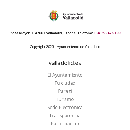
Plaza Mayor, 1. 47001 Valladolid, España. Teléfono:
+34 983 426 100
Copyright 2025 - Ayuntamiento de Valladolid
valladolid.es
El Ayuntamiento
Tu ciudad
Para ti
This
Turismo
link
Link
Sede Electrónica
will
to
Transparencia
open
external
Participación