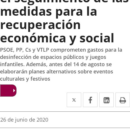
medidas para la
recuperación
económica y social
PSOE, PP, Cs y VTLP comprometen gastos para la
desinfección de espacios públicos y juegos
infantiles. Además, antes del 14 de agosto se
elaborarán planes alternativos sobre eventos
culturales y festivos
Twitter
Enlace
Facebook
Enlace
Linked
Enlace
P
a
a
a
una
una
una
Fecha
26 de junio de 2020
de
aplicación
aplicación
aplica
la