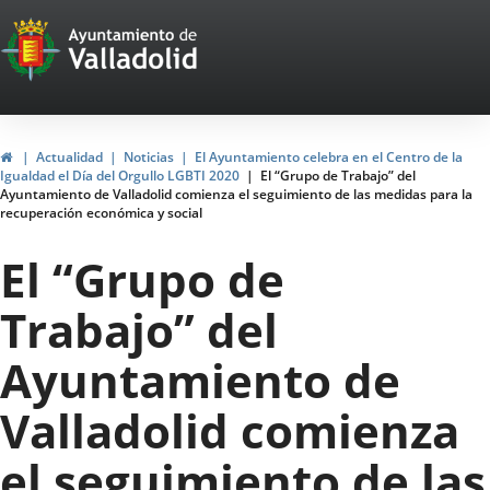
Portal
Jump to content
Web
del
Ayuntamiento
Home
Actualidad
Noticias
El Ayuntamiento celebra en el Centro de la
Igualdad el Día del Orgullo LGBTI 2020
El “Grupo de Trabajo” del
de
Ayuntamiento de Valladolid comienza el seguimiento de las medidas para la
recuperación económica y social
Valladolid
El “Grupo de
Trabajo” del
Ayuntamiento de
Valladolid comienza
el seguimiento de las