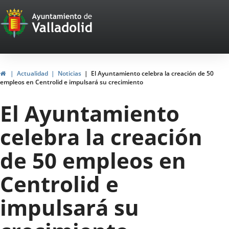
Portal
Jump to content
Web
del
Ayuntamiento
Home
Actualidad
Noticias
El Ayuntamiento celebra la creación de 50
empleos en Centrolid e impulsará su crecimiento
de
El Ayuntamiento
Valladolid
celebra la creación
de 50 empleos en
Centrolid e
impulsará su