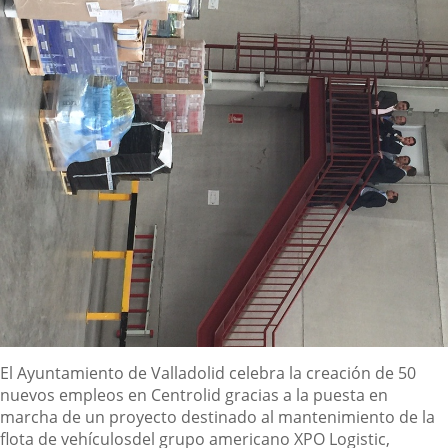
Descripción
El Ayuntamiento de Valladolid celebra la creación de 50
nuevos empleos en Centrolid gracias a la puesta en
marcha de un proyecto destinado al mantenimiento de la
flota de vehículosdel grupo americano XPO Logistic,