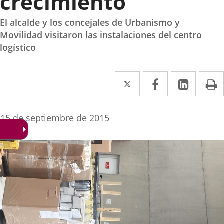
crecimiento
El alcalde y los concejales de Urbanismo y
Movilidad visitaron las instalaciones del centro
logístico
Twitter
Enlace
Facebook
Enlace
Linked
Enlace
P
a
a
a
una
una
una
Fecha
15 de septiembre de 2015
de
aplicación
aplicación
aplica
la
noticia
externa.
externa.
extern