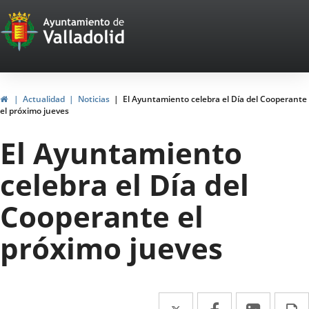
Portal
Jump to content
Web
del
Ayuntamiento
Home
Actualidad
Noticias
El Ayuntamiento celebra el Día del Cooperante
el próximo jueves
de
El Ayuntamiento
Valladolid
celebra el Día del
Cooperante el
próximo jueves
Twitter
Enlace
Facebook
Enlace
Linked
Enlace
P