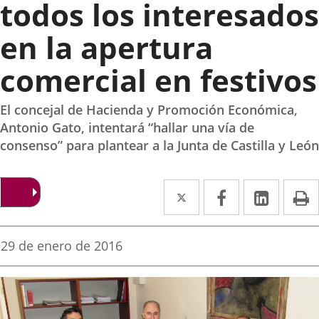
todos los interesados
en la apertura
comercial en festivos
El concejal de Hacienda y Promoción Económica,
Antonio Gato, intentará “hallar una vía de
consenso” para plantear a la Junta de Castilla y León
Twitter
Enlace
Facebook
Enlace
Linked
Enlace
P
a
a
a
una
una
una
Fecha
29 de enero de 2016
de
aplicación
aplicación
aplica
la
noticia
externa.
externa.
extern