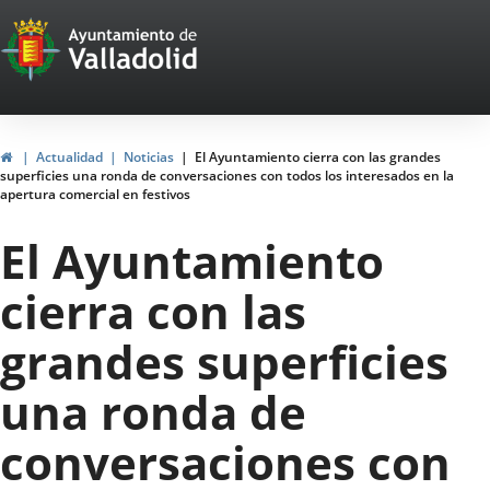
Portal
Jump to content
Web
del
Ayuntamiento
Home
Actualidad
Noticias
El Ayuntamiento cierra con las grandes
superficies una ronda de conversaciones con todos los interesados en la
de
apertura comercial en festivos
Valladolid
El Ayuntamiento
cierra con las
grandes superficies
una ronda de
conversaciones con