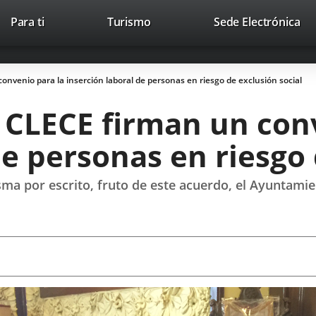
This
Li
Para ti
Turismo
Sede Electrónica
Accesibilidad
Trabaja con nosotros
Contac
link
to
will
ext
open
app
nvenio para la inserción laboral de personas en riesgo de exclusión social
in
a
 CLECE firman un conv
pop-
up
de personas en riesgo 
window.
sma por escrito, fruto de este acuerdo, el Ayuntami