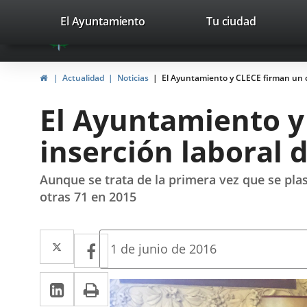
Portal
Jump to content
valladolid.es
El Ayuntamiento
Tu ciudad
avaTop
Web
del
Home
Actualidad
Noticias
El Ayuntamiento y CLECE firman un co
Ayuntamiento
El Ayuntamiento y
de
inserción laboral 
Valladolid
Aunque se trata de la primera vez que se pla
otras 71 en 2015
Twitter
Enlace
Facebook
Enlace
Fecha
1 de junio de 2016
de
a
a
la
Linkedin
Enlace
Print
una
noticia
una
a