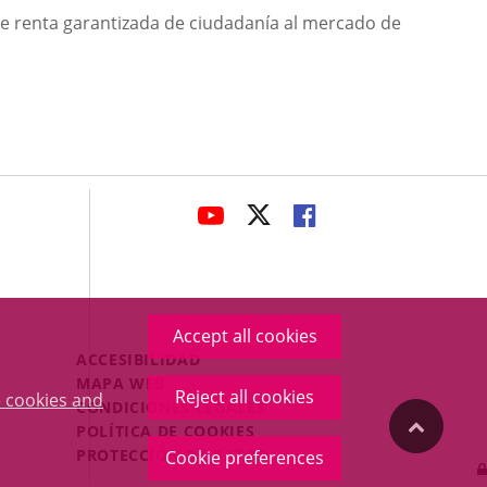
e renta garantizada de ciudadanía al mercado de
avaHeaderSocial
LINK
LINK
LINK
TO
TO
TO
EXTERNAL
EXTERNAL
EXTERNAL
APPLICATION.
APPLICATION.
APPLICATION.
Accept all cookies
Menú
ACCESIBILIDAD
Legal
MAPA WEB
Reject all cookies
 cookies and
Footer
CONDICIONES LEGALES
"Back
POLÍTICA DE COOKIES
PROTECCIÓN DE DATOS
Cookie preferences
to