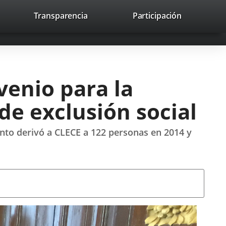
nk
Transparencia
Participación
avaHeaderSocial
Link
Link
Link
Search
to
Search
to
to
to
ernal
external
external
external
lication.
application.
application.
application.
enio para la
de exclusión social
ento derivó a CLECE a 122 personas en 2014 y