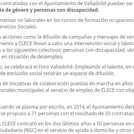
s contratados con el Ayuntamiento de Valladolid puedan se
cia de género y personas con discapacidad.
rmativas no laborales en los cursos de formación ocupaciona
rvicios Sociales.
acciones como la difusión de campañas y mensajes de sensib
iento y CLECE llevan a cabo una intervención social y labor
 a los siguientes colectivos: personas con discapacidad, ví
es en situación de desempleo.
o, se celebrará el Foro Valladolid- Empleando el talento, en
 de exclusión social tendrán un espacio de difusión.
 de iniciativas de colaboración puestas en marcha en años 
Sociales municipales al servicio de empleo de CLECE con ob
acuerdo se plasma por escrito, en 2014, el Ayuntamiento der
 se propuso a 71 personas con el resultado de 20 contratac
n, CLECE contrató en los dos últimos años a 50 personas en r
udadanía (RGC) en el servicio de ayuda a domicilio y otros 