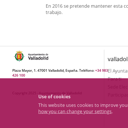
En 2016 se pretende mantener esta co
trabajo.
valladol
El Ayunt
Plaza Mayor, 1. 47001 Valladolid, España. Teléfono:
+34 983
426 100
Para ti
Sede Elec
Copyright 2025 - Ayuntamiento de Valladolid
Participa
Use of cookies
This website uses cookies to improve yo
how you can change your settings
.