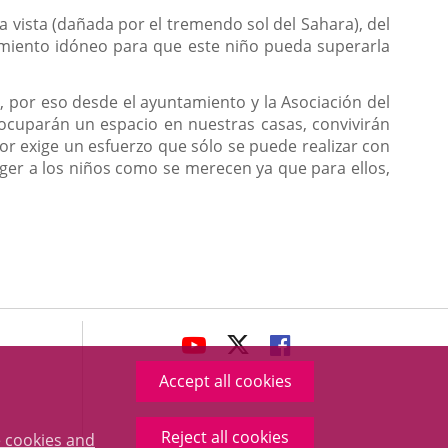
 vista (dañada por el tremendo sol del Sahara), del
tamiento idóneo para que este niño pueda superarla
n, por eso desde el ayuntamiento y la Asociación del
ocuparán un espacio en nuestras casas, convivirán
or exige un esfuerzo que sólo se puede realizar con
ger a los niños como se merecen ya que para ellos,
avaHeaderSocial
LINK
LINK
LINK
TO
TO
TO
Accept all cookies
EXTERNAL
EXTERNAL
EXTERNAL
APPLICATION.
APPLICATION.
APPLICATION.
Reject all cookies
 cookies and