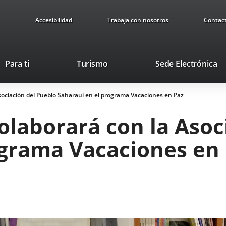
Accesibilidad
Trabaja con nosotros
Contac
This
Li
Para ti
Turismo
Sede Electrónica
link
to
will
ex
sociación del Pueblo Saharaui en el programa Vacaciones en Paz
open
ap
in
olaborará con la Asoc
a
pop-
ograma Vacaciones en
up
window.