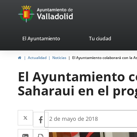
Portal
Jump to content
avaTop
Web
del
Ayuntamiento
valladolid.es
El Ayuntamiento
Tu ciudad
de
Home
Actualidad
Noticias
El Ayuntamiento colaborará con la A
Valladolid
El Ayuntamiento c
Saharaui en el pr
Twitter
Enlace
Facebook
Enlace
Fecha
2 de mayo de 2018
de
a
a
la
Linkedin
Enlace
Print
una
noticia