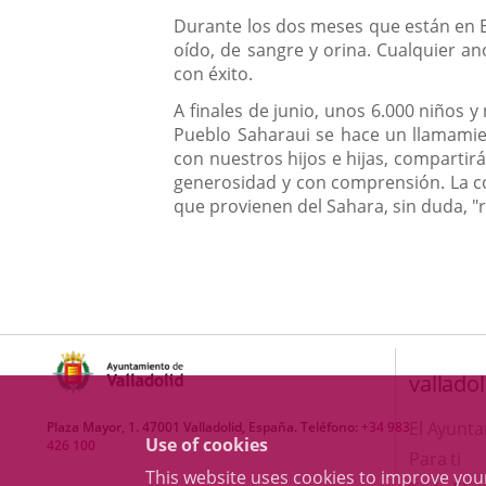
Durante los dos meses que están en Es
oído, de sangre y orina. Cualquier a
con éxito.
A finales de junio, unos 6.000 niños y
Pueblo Saharaui se hace un llamamien
con nuestros hijos e hijas, compartir
generosidad y con comprensión. La co
que provienen del Sahara, sin duda, "
valladol
El Ayunt
Plaza Mayor, 1. 47001 Valladolid, España. Teléfono:
+34 983
Use of cookies
426 100
Para ti
This website uses cookies to improve yo