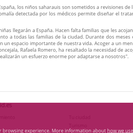
paña, los niños saharauis son sometidos a revisiones de la
nomalía detectada por los médicos permite diseñar el tra
 niñas llegarán a España. Hacen falta familias que les acoja
to a todas las familias de la ciudad. Durante dos meses 
án un espacio importante de nuestra vida. Acoger a un men
ncejala, Rafaela Romero, ha resaltado la necesidad de aco
realizarán un esfuerzo enorme por adaptarse a nosotros".
id.es
amiento
Tu ciudad
This
Turismo
ur browsing experience. More information about
how we use