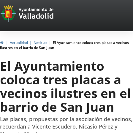
Portal
Jump to content
Web
del
Ayuntamiento
Home
Actualidad
Noticias
El Ayuntamiento coloca tres placas a vecinos
ilustres en el barrio de San Juan
de
El Ayuntamiento
Valladolid
coloca tres placas a
vecinos ilustres en el
barrio de San Juan
Las placas, propuestas por la asociación de vecinos,
recuerdan a Vicente Escudero, Nicasio Pérez y