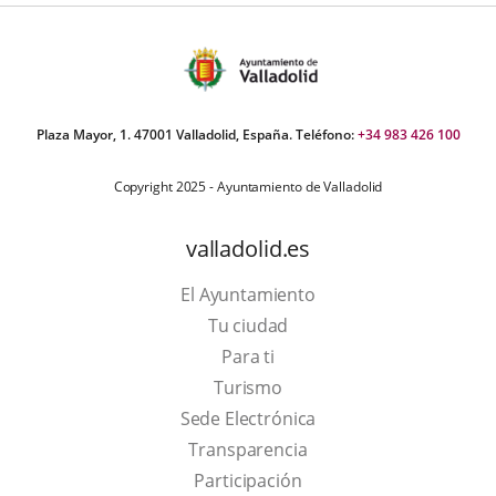
Plaza Mayor, 1. 47001 Valladolid, España. Teléfono:
+34 983 426 100
Copyright 2025 - Ayuntamiento de Valladolid
valladolid.es
El Ayuntamiento
Tu ciudad
Para ti
This
Turismo
link
Link
Sede Electrónica
will
to
Transparencia
open
external
Participación