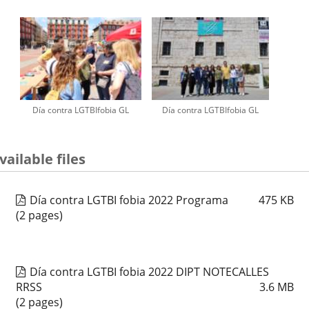
Día contra LGTBIfobia GL
Día contra LGTBIfobia GL
vailable files
Día contra LGTBI fobia 2022 Programa
475
KB
(2 pages)
Día contra LGTBI fobia 2022 DIPT NOTECALLES
RRSS
3.6
MB
(2 pages)