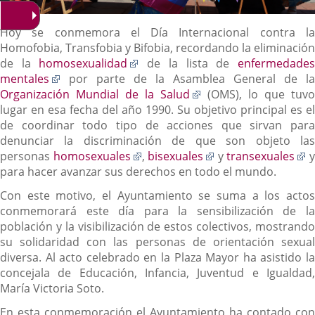
Descripción
Hoy se conmemora el Día Internacional contra la
Homofobia, Transfobia y Bifobia, recordando la eliminación
Enlace
de la
homosexualidad
de la lista de
enfermedade
Enlace
a
mentales
por parte de la Asamblea General de la
a
una
Enlace
Organización Mundial de la Salud
(OMS), lo que tuvo
una
aplicación
a
lugar en esa fecha del año 1990. Su objetivo principal es el
aplicación
externa.
una
de coordinar todo tipo de acciones que sirvan para
externa.
aplicación
denunciar la discriminación de que son objeto las
Enlace
externa.
Enlace
E
personas
homosexuales
,
bisexuales
y
transexuales
a
a
a
para hacer avanzar sus derechos en todo el mundo.
una
una
u
Con este motivo, el Ayuntamiento se suma a los actos
aplicación
aplicación
a
conmemorará este día para la sensibilización de la
externa.
externa.
e
población y la visibilización de estos colectivos, mostrando
su solidaridad con las personas de orientación sexual
diversa. Al acto celebrado en la Plaza Mayor ha asistido la
concejala de Educación, Infancia, Juventud e Igualdad,
María Victoria Soto.
En esta conmemoración el Ayuntamiento ha contado con