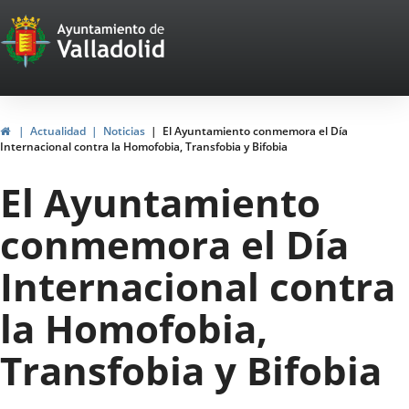
Portal
Jump to content
Web
del
Ayuntamiento
Home
Actualidad
Noticias
El Ayuntamiento conmemora el Día
Internacional contra la Homofobia, Transfobia y Bifobia
de
El Ayuntamiento
Valladolid
conmemora el Día
Internacional contra
la Homofobia,
Transfobia y Bifobia