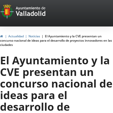
Portal
Jump to content
Web
del
Ayuntamiento
Home
Actualidad
Noticias
El Ayuntamiento y la CVE presentan un
concurso nacional de ideas para el desarrollo de proyectos innovadores en las
de
ciudades
Valladolid
El Ayuntamiento y la
CVE presentan un
concurso nacional de
ideas para el
desarrollo de