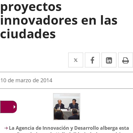
proyectos
innovadores en las
ciudades
Twitter
Enlace
Facebook
Enlace
Linked
Enlace
P
a
a
a
una
una
una
Fecha
10 de marzo de 2014
de
aplicación
aplicación
aplica
la
noticia
externa.
externa.
extern
Descripción
La Agencia de Innovación y Desarrollo alberga esta