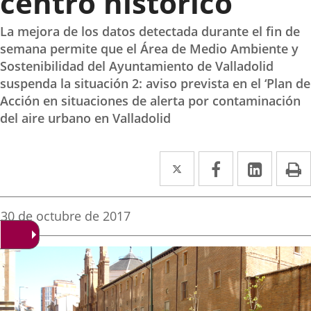
centro histórico
La mejora de los datos detectada durante el fin de
semana permite que el Área de Medio Ambiente y
Sostenibilidad del Ayuntamiento de Valladolid
suspenda la situación 2: aviso prevista en el ‘Plan de
Acción en situaciones de alerta por contaminación
del aire urbano en Valladolid
Twitter
Enlace
Facebook
Enlace
Linked
Enlace
P
a
a
a
una
una
una
Fecha
30 de octubre de 2017
de
aplicación
aplicación
aplica
la
noticia
externa.
externa.
extern