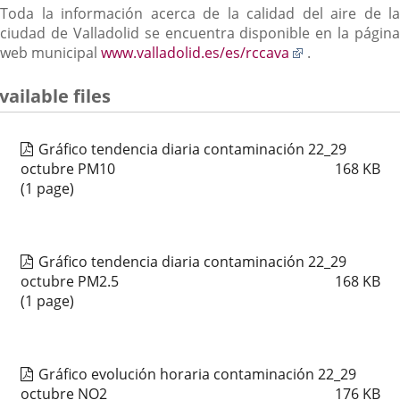
Toda la información acerca de la calidad del aire de la
ciudad de Valladolid se encuentra disponible en la página
Enlace
web municipal
www.valladolid.es/es/rccava
.
a
una
vailable files
aplicación
externa.
Gráfico tendencia diaria contaminación 22_29
octubre PM10
168
KB
(1 page)
Gráfico tendencia diaria contaminación 22_29
octubre PM2.5
168
KB
(1 page)
Gráfico evolución horaria contaminación 22_29
octubre NO2
176
KB