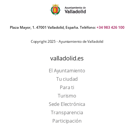
Plaza Mayor, 1. 47001 Valladolid, España. Teléfono:
+34 983 426 100
Copyright 2025 - Ayuntamiento de Valladolid
valladolid.es
El Ayuntamiento
Tu ciudad
Para ti
This
Turismo
link
Link
Sede Electrónica
will
to
Transparencia
open
external
Participación
in
application.