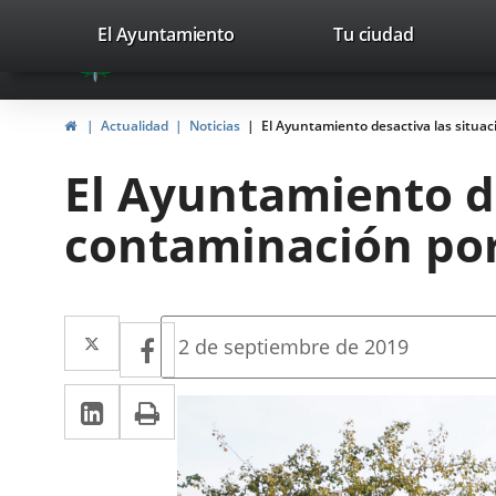
Portal
Jump to content
valladolid.es
El Ayuntamiento
Tu ciudad
avaTop
Web
del
Home
Actualidad
Noticias
El Ayuntamiento desactiva las situa
Ayuntamiento
El Ayuntamiento de
de
contaminación po
Valladolid
Twitter
Enlace
Facebook
Enlace
Fecha
2 de septiembre de 2019
de
a
a
la
Linkedin
Enlace
Print
una
noticia
una
a
aplicación
aplicación
una
externa.
externa.