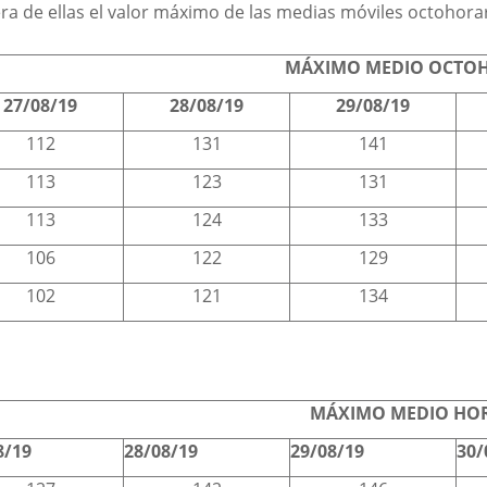
era de ellas el valor máximo de las medias móviles octohora
MÁXIMO MEDIO OCTOH
27/08/19
28/08/19
29/08/19
112
131
141
113
123
131
113
124
133
106
122
129
102
121
134
MÁXIMO MEDIO HOR
8/19
28/08/19
29/08/19
30/