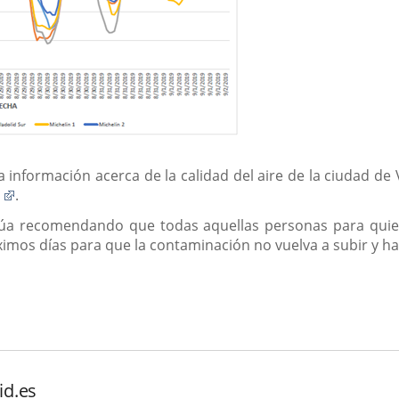
a información acerca de la calidad del aire de la ciudad de
Enlace
a
.
a
úa recomendando que todas aquellas personas para quiene
una
imos días para que la contaminación no vuelva a subir y hay
aplicación
externa.
id.es