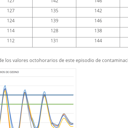
127
142
146
127
135
142
124
139
146
114
128
138
112
131
144
 de los valores octohorarios de este episodio de contaminac