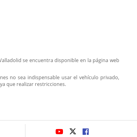
 Valladolid se encuentra disponible en la página web
s no sea indispensable usar el vehículo privado,
a que realizar restricciones.
avaHeaderSocial
LINK
LINK
LINK