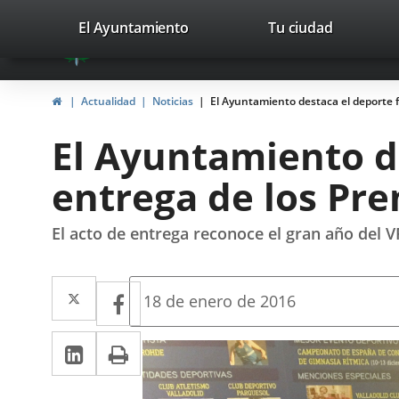
Portal
Jump to content
valladolid.es
El Ayuntamiento
Tu ciudad
avaTop
Web
del
Home
Actualidad
Noticias
El Ayuntamiento destaca el deporte f
Ayuntamiento
El Ayuntamiento d
de
entrega de los Pre
Valladolid
El acto de entrega reconoce el gran año del 
Twitter
Enlace
Facebook
Enlace
Fecha
18 de enero de 2016
de
a
a
la
Linkedin
Enlace
Print
una
noticia
una
a
aplicación
aplicación