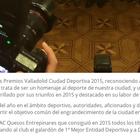
os Premios Valladolid Ciudad Deportiva 2015, reconociendo 
 trata de ser un homenaje al deporte de nuestra ciudad, y
illado por sus triunfos en 2015 y destacado en su labor de 
l año en el ámbito deportivo, autoridades, aficionados y de
tir el objetivo común del engrandecimiento de la ciudad en
RAC Quesos Entrepinares que consiguió en 2015 todos los tí
gando al club el galardón de 1ª Mejor Entidad Deportiva y 