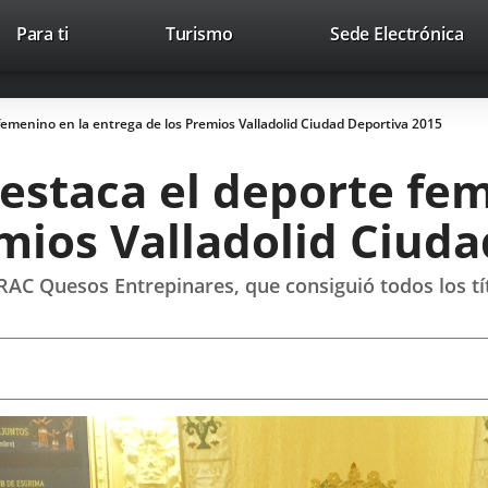
This
Li
Para ti
Turismo
Sede Electrónica
Accesibilidad
Trabaja con nosotros
Contac
link
to
will
ext
open
app
emenino en la entrega de los Premios Valladolid Ciudad Deportiva 2015
in
a
estaca el deporte fem
pop-
up
mios Valladolid Ciud
window.
VRAC Quesos Entrepinares, que consiguió todos los tí